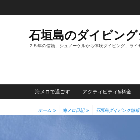
コ
ン
テ
ン
石垣島のダイビング
ツ
へ
２５年の信頼、シュノーケルから体験ダイビング、ライ
ス
キ
ッ
プ
メインメニュー
海メロで過ごす
アクティビティ&料金
ホーム
»
海メロ日記
»
石垣島ダイビング情報