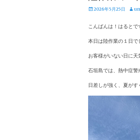
投
投
2026年5月25日
um
稿
稿
日
者
こんばんは！はるとで
本日は陸作業の１日で
お客様がいない日に天
石垣島では、熱中症警
日差しが強く、夏がす