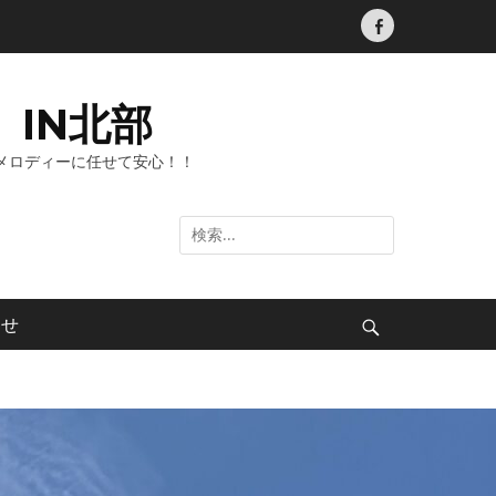
Facebook
IN北部
メロディーに任せて安心！！
検
索:
わせ
検
索