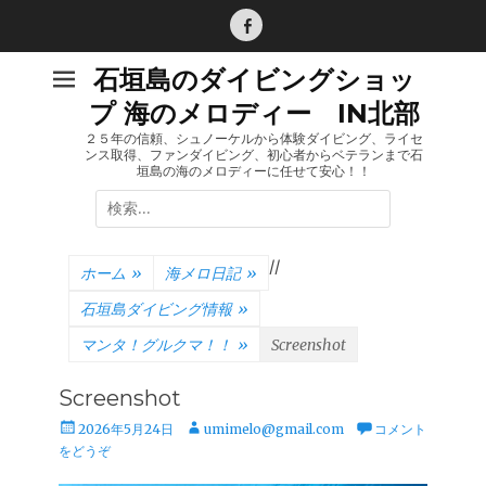
コ
ン
Facebook
テ
石垣島のダイビングショッ
ン
プ 海のメロディー IN北部
ツ
へ
２５年の信頼、シュノーケルから体験ダイビング、ライセ
ンス取得、ファンダイビング、初心者からベテランまで石
ス
垣島の海のメロディーに任せて安心！！
キ
検
ッ
索:
プ
/
/
ホーム
»
海メロ日記
»
石垣島ダイビング情報
»
マンタ！グルクマ！！
»
Screenshot
Screenshot
投
投
2026年5月24日
umimelo@gmail.com
コメント
稿
稿
をどうぞ
日
者