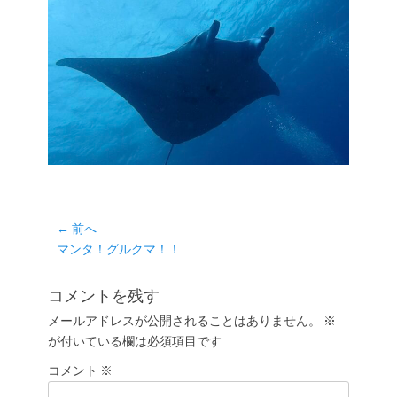
投
← 前へ
前
マンタ！グルクマ！！
稿
の
ナ
投
コメントを残す
ビ
稿:
ゲ
メールアドレスが公開されることはありません。
※
が付いている欄は必須項目です
ー
シ
コメント
※
ョ