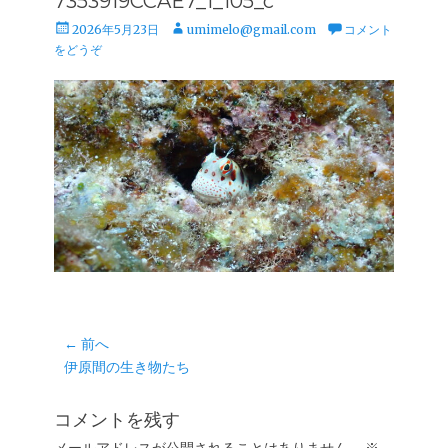
7353919CCAE7_1_105_c
投
投
2026年5月23日
umimelo@gmail.com
コメント
稿
稿
をどうぞ
日
者
投
← 前へ
前
伊原間の生き物たち
稿
の
ナ
投
コメントを残す
ビ
稿: