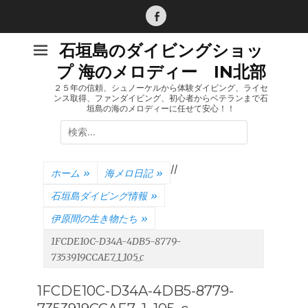
コ
ン
Facebook
テ
石垣島のダイビングショッ
ン
プ 海のメロディー IN北部
ツ
へ
２５年の信頼、シュノーケルから体験ダイビング、ライセ
ンス取得、ファンダイビング、初心者からベテランまで石
ス
垣島の海のメロディーに任せて安心！！
キ
検
ッ
索:
プ
/
/
ホーム
»
海メロ日記
»
石垣島ダイビング情報
»
伊原間の生き物たち
»
1FCDE10C-D34A-4DB5-8779-
7353919CCAE7_1_105_c
1FCDE10C-D34A-4DB5-8779-