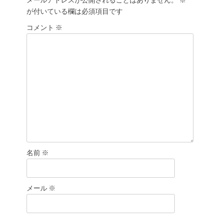
ゲ
メールアドレスが公開されることはありません。
※
が付いている欄は必須項目です
ー
シ
コメント
※
ョ
ン
名前
※
メール
※