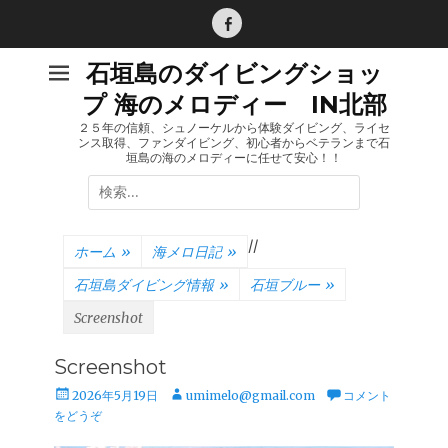
コ
ン
Facebook
テ
石垣島のダイビングショッ
ン
プ 海のメロディー IN北部
ツ
へ
２５年の信頼、シュノーケルから体験ダイビング、ライセ
ンス取得、ファンダイビング、初心者からベテランまで石
ス
垣島の海のメロディーに任せて安心！！
キ
検
ッ
索:
プ
/
/
ホーム
»
海メロ日記
»
石垣島ダイビング情報
»
石垣ブルー
»
Screenshot
Screenshot
投
投
2026年5月19日
umimelo@gmail.com
コメント
稿
稿
をどうぞ
日
者