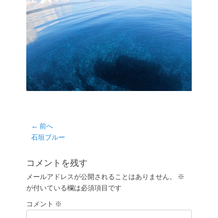
投
← 前へ
前
石垣ブルー
稿
の
ナ
投
コメントを残す
ビ
稿:
ゲ
メールアドレスが公開されることはありません。
※
が付いている欄は必須項目です
ー
シ
コメント
※
ョ