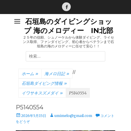
コ
ン
Facebook
テ
石垣島のダイビングショッ
ン
プ 海のメロディー IN北部
ツ
へ
２５年の信頼、シュノーケルから体験ダイビング、ライセ
ンス取得、ファンダイビング、初心者からベテランまで石
ス
垣島の海のメロディーに任せて安心！！
キ
検
ッ
索:
プ
/
/
ホーム
»
海メロ日記
»
石垣島ダイビング情報
»
イワサキスズメダイ
»
P5140554
P5140554
投
投
2026年5月15日
umimelo@gmail.com
コメント
稿
稿
をどうぞ
日
者