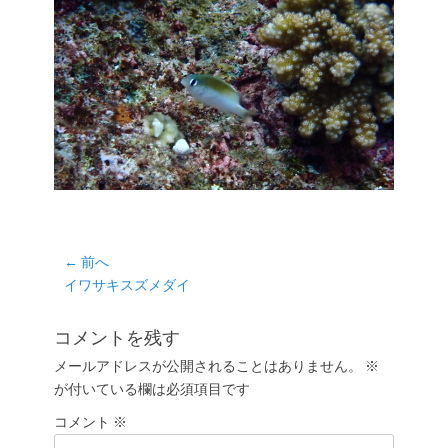
投
← 前へ
前
イワサキスズメダイ
稿
の
ナ
投
コメントを残す
ビ
稿:
ゲ
メールアドレスが公開されることはありません。
※
が付いている欄は必須項目です
ー
シ
コメント
※
ョ