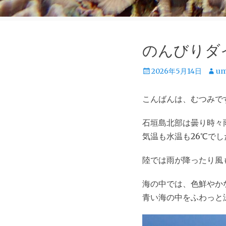
のんびりダ
投
投
2026年5月14日
um
稿
稿
日
者
こんばんは、むつみで
石垣島北部は曇り時々
気温も水温も26℃でし
陸では雨が降ったり風
海の中では、色鮮やか
青い海の中をふわっと