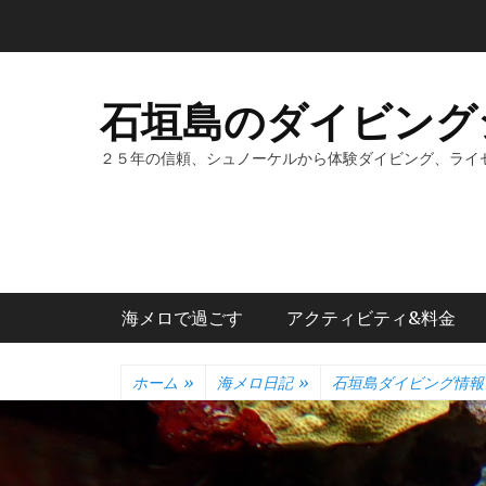
コ
ン
テ
ン
石垣島のダイビング
ツ
へ
２５年の信頼、シュノーケルから体験ダイビング、ライ
ス
キ
ッ
プ
メインメニュー
海メロで過ごす
アクティビティ&料金
ホーム
»
海メロ日記
»
石垣島ダイビング情報