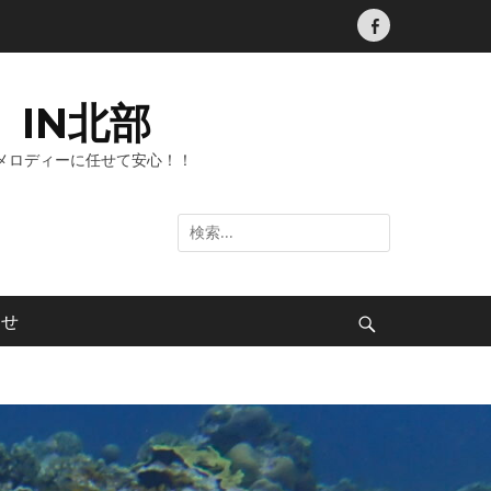
Facebook
IN北部
メロディーに任せて安心！！
検
索:
わせ
検
索