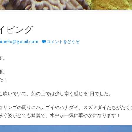
イビング
imelo@gmail.com
コメントをどうぞ
す。
雨。
た！
も吹いていて、船の上では少し寒く感じる1日でした。
なサンゴの周りにハナゴイやハナダイ、スズメダイたちがたく
泳ぐ姿がとても綺麗で、水中が一気に華やかになります！