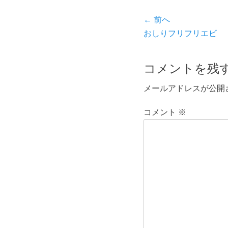
リ
投
← 前へ
ー
前
おしりフリフリエビ
稿
の
ナ
投
コメントを残
ビ
稿:
メールアドレスが公開
ゲ
ー
コメント
※
シ
ョ
ン