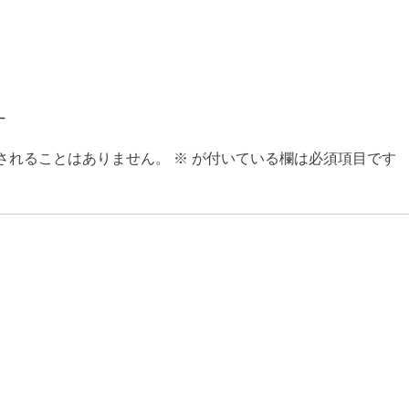
次
の
投
す
稿:
されることはありません。
※
が付いている欄は必須項目です