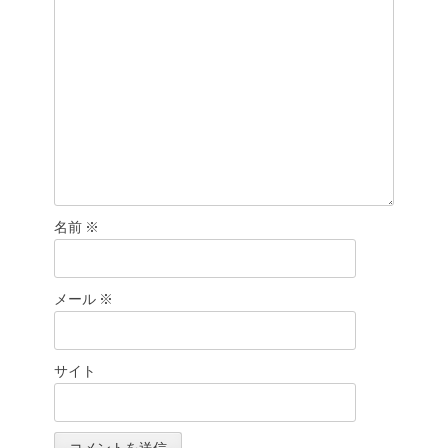
ン
名前
※
メール
※
サイト