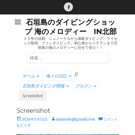
コ
ン
Facebook
テ
石垣島のダイビングショッ
ン
プ 海のメロディー IN北部
ツ
へ
２５年の信頼、シュノーケルから体験ダイビング、ライセ
ンス取得、ファンダイビング、初心者からベテランまで石
ス
垣島の海のメロディーに任せて安心！！
キ
検
ッ
索:
プ
/
/
ホーム
»
海メロ日記
»
石垣島ダイビング情報
»
グルクン
»
Screenshot
Screenshot
投
投
2026年5月12日
umimelo@gmail.com
コメント
稿
稿
をどうぞ
日
者