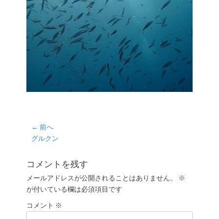
投
← 前へ
前
グルクン
稿
の
ナ
投
コメントを残す
ビ
稿:
ゲ
メールアドレスが公開されることはありません。
※
が付いている欄は必須項目です
ー
シ
コメント
※
ョ