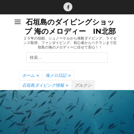
コ
ン
Facebook
テ
石垣島のダイビングショッ
ン
プ 海のメロディー IN北部
ツ
へ
２５年の信頼、シュノーケルから体験ダイビング、ライセ
ンス取得、ファンダイビング、初心者からベテランまで石
ス
垣島の海のメロディーに任せて安心！！
キ
検
ッ
索:
プ
ホーム
»
海メロ日記
»
石垣島ダイビング情報
»
グルクン