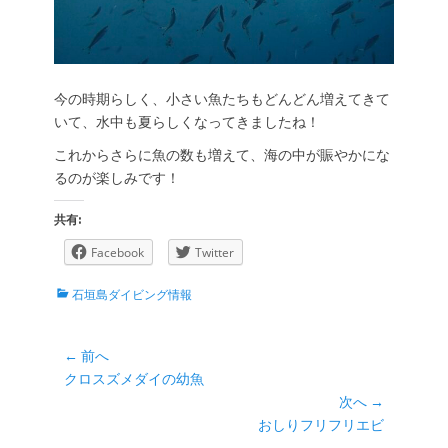
今の時期らしく、小さい魚たちもどんどん増えてきて
いて、水中も夏らしくなってきましたね！
これからさらに魚の数も増えて、海の中が賑やかにな
るのが楽しみです！
共有:
Facebook
Twitter
カ
石垣島ダイビング情報
テ
ゴ
リ
投
← 前へ
ー
前
クロスズメダイの幼魚
稿
の
次へ →
ナ
投
次
おしりフリフリエビ
ビ
稿:
の