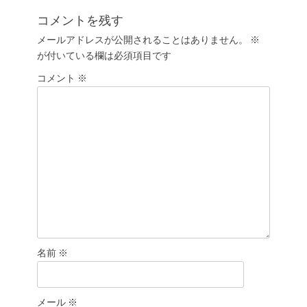
ゲ
投
コメントを残す
ー
稿:
メールアドレスが公開されることはありません。
※
シ
が付いている欄は必須項目です
ョ
コメント
ン
※
名前
※
メール
※