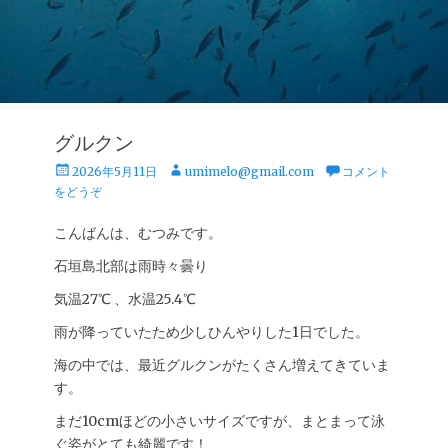
グルクン
投
投
2026年5月11日
umimelo@gmail.com
コメント
稿
稿
をどうぞ
日
者
こんばんは、むつみです。
石垣島北部は雨時々曇り
気温27℃ 、水温25.4℃
雨が降っていたため少しひんやりした1日でした。
海の中では、最近グルクンがたくさん増えてきていま
す。
まだ10cmほどの小さいサイズですが、まとまって泳
ぐ姿がとても綺麗です！