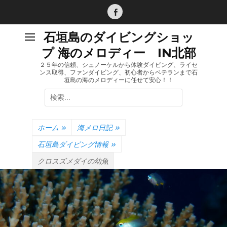
コ
ン
Facebook
テ
石垣島のダイビングショッ
ン
プ 海のメロディー IN北部
ツ
へ
２５年の信頼、シュノーケルから体験ダイビング、ライセ
ンス取得、ファンダイビング、初心者からベテランまで石
ス
垣島の海のメロディーに任せて安心！！
キ
検
ッ
索:
プ
ホーム
»
海メロ日記
»
石垣島ダイビング情報
»
クロスズメダイの幼魚