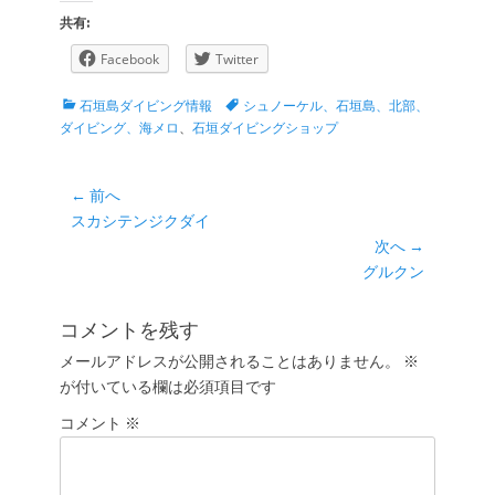
共有:
Facebook
Twitter
カ
タ
石垣島ダイビング情報
シュノーケル、石垣島、北部、
テ
グ
ダイビング、海メロ
、
石垣ダイビングショップ
ゴ
リ
ー
投
← 前へ
前
スカシテンジクダイ
稿
の
次へ →
ナ
投
次
グルクン
ビ
稿:
の
ゲ
投
コメントを残す
ー
稿:
メールアドレスが公開されることはありません。
※
シ
が付いている欄は必須項目です
ョ
コメント
ン
※