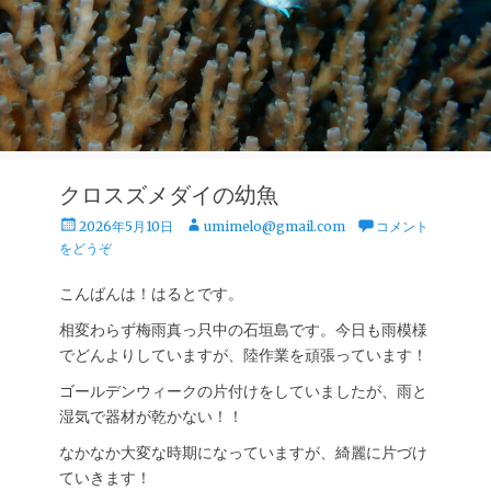
クロスズメダイの幼魚
投
投
2026年5月10日
umimelo@gmail.com
コメント
稿
稿
をどうぞ
日
者
こんばんは！はるとです。
相変わらず梅雨真っ只中の石垣島です。今日も雨模様
でどんよりしていますが、陸作業を頑張っています！
ゴールデンウィークの片付けをしていましたが、雨と
湿気で器材が乾かない！！
なかなか大変な時期になっていますが、綺麗に片づけ
ていきます！