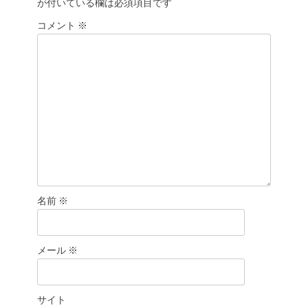
が付いている欄は必須項目です
ー
シ
コメント
※
ョ
ン
名前
※
メール
※
サイト