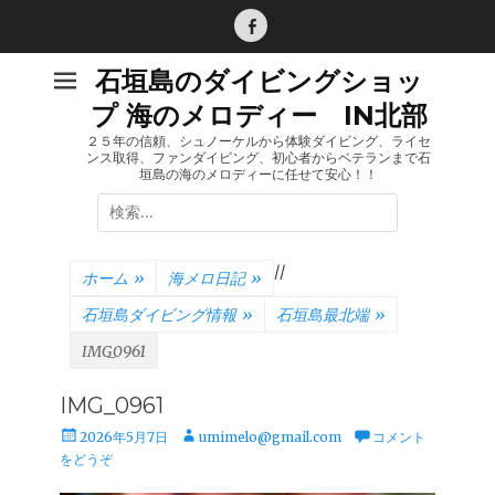
コ
ン
Facebook
テ
石垣島のダイビングショッ
ン
プ 海のメロディー IN北部
ツ
へ
２５年の信頼、シュノーケルから体験ダイビング、ライセ
ンス取得、ファンダイビング、初心者からベテランまで石
ス
垣島の海のメロディーに任せて安心！！
キ
検
ッ
索:
プ
/
/
ホーム
»
海メロ日記
»
石垣島ダイビング情報
»
石垣島最北端
»
IMG_0961
IMG_0961
投
投
2026年5月7日
umimelo@gmail.com
コメント
稿
稿
をどうぞ
日
者