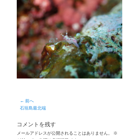
投
← 前へ
前
石垣島最北端
稿
の
ナ
投
コメントを残す
ビ
稿:
ゲ
メールアドレスが公開されることはありません。
※