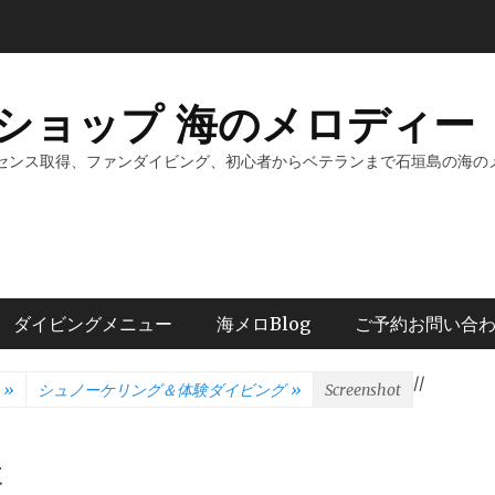
ショップ 海のメロディー 
センス取得、ファンダイビング、初心者からベテランまで石垣島の海の
ダイビングメニュー
海メロBlog
ご予約お問い合
/
/
»
シュノーケリング＆体験ダイビング
»
Screenshot
t