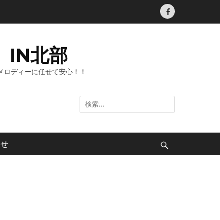
Facebook
IN北部
メロディーに任せて安心！！
検
索:
わせ
検
索