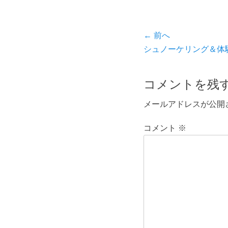
投
← 前へ
前
シュノーケリング＆体
稿
の
ナ
投
コメントを残
ビ
稿:
メールアドレスが公開
ゲ
ー
コメント
※
シ
ョ
ン