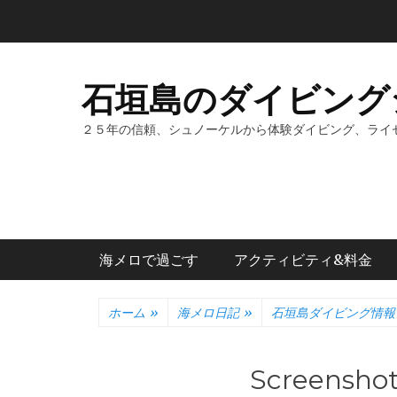
コ
ン
テ
ン
石垣島のダイビング
ツ
へ
２５年の信頼、シュノーケルから体験ダイビング、ライ
ス
キ
ッ
プ
メインメニュー
海メロで過ごす
アクティビティ&料金
ホーム
»
海メロ日記
»
石垣島ダイビング情報
Screensho