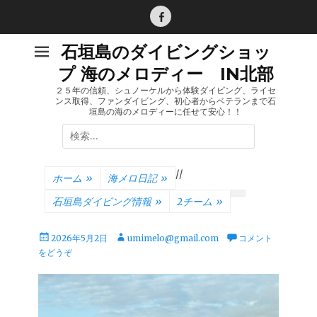
コ
ン
Facebook
テ
石垣島のダイビングショッ
ン
プ 海のメロディー IN北部
ツ
へ
２５年の信頼、シュノーケルから体験ダイビング、ライセ
ンス取得、ファンダイビング、初心者からベテランまで石
ス
垣島の海のメロディーに任せて安心！！
キ
検
ッ
索:
プ
/
/
ホーム
»
海メロ日記
»
石垣島ダイビング情報
»
2チーム
»
投
投
2026年5月2日
umimelo@gmail.com
コメント
稿
稿
をどうぞ
日
者