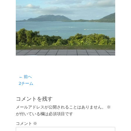
投
← 前へ
前
2チーム
稿
の
ナ
投
コメントを残す
ビ
稿:
ゲ
メールアドレスが公開されることはありません。
※
が付いている欄は必須項目です
ー
シ
コメント
※
ョ