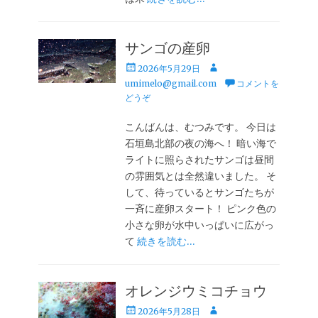
サンゴの産卵
投
投
2026年5月29日
稿
稿
umimelo@gmail.com
コメントを
日
者
どうぞ
こんばんは、むつみです。 今日は
石垣島北部の夜の海へ！ 暗い海で
ライトに照らされたサンゴは昼間
の雰囲気とは全然違いました。 そ
して、待っているとサンゴたちが
一斉に産卵スタート！ ピンク色の
小さな卵が水中いっぱいに広がっ
て
続きを読む…
オレンジウミコチョウ
投
投
2026年5月28日