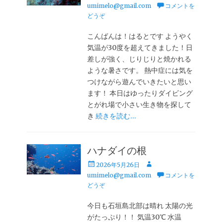
稿
稿
umimelo@gmail.com
コメントを
日
者
どうぞ
こんばんは！はるとです ようやく
気温が30度を超えてきました！日
差しが強く、じりじりと焼かれる
ような暑さです。 熱中症には気を
つけながら遊んでいきたいと思い
ます！ 本日はゆったりダイビング
とがれ場で小さい生き物を探して
き
続きを読む…
ハナダイの根
投
投
2026年5月26日
稿
稿
umimelo@gmail.com
コメントを
日
者
どうぞ
今日も石垣島北部は晴れ 太陽の光
がたっぷり！！ 気温30℃ 水温