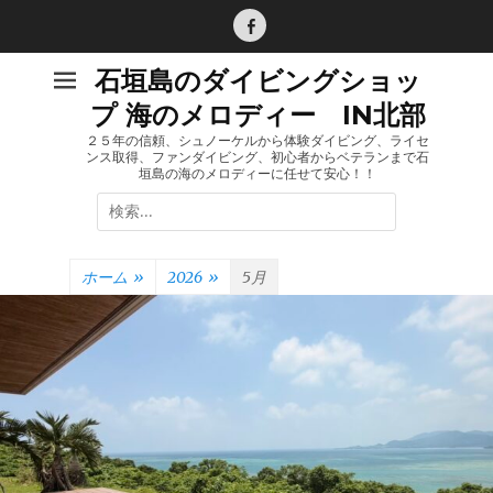
コ
ン
Facebook
テ
石垣島のダイビングショッ
ン
プ 海のメロディー IN北部
ツ
へ
２５年の信頼、シュノーケルから体験ダイビング、ライセ
ンス取得、ファンダイビング、初心者からベテランまで石
ス
垣島の海のメロディーに任せて安心！！
キ
検
ッ
索:
プ
ホーム
»
2026
»
5月