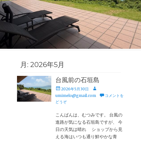
月:
2026年5月
台風前の石垣島
投
投
2026年5月30日
稿
稿
umimelo@gmail.com
コメントを
日
者
どうぞ
こんばんは、むつみです。 台風の
進路が気になる石垣島ですが、 今
日の天気は晴れ ショップから見
える海はいつも通り鮮やかな青