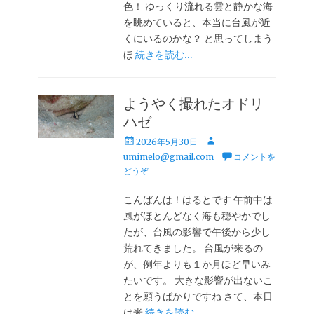
色！ ゆっくり流れる雲と静かな海
を眺めていると、本当に台風が近
くにいるのかな？ と思ってしまう
ほ
続きを読む…
ようやく撮れたオドリ
ハゼ
投
投
2026年5月30日
稿
稿
umimelo@gmail.com
コメントを
日
者
どうぞ
こんばんは！はるとです 午前中は
風がほとんどなく海も穏やかでし
たが、台風の影響で午後から少し
荒れてきました。 台風が来るの
が、例年よりも１か月ほど早いみ
たいです。 大きな影響が出ないこ
とを願うばかりですね さて、本日
は米
続きを読む…