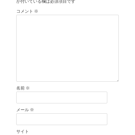
が付いている欄は必須項目です
ョ
コメント
ン
※
名前
※
メール
※
サイト