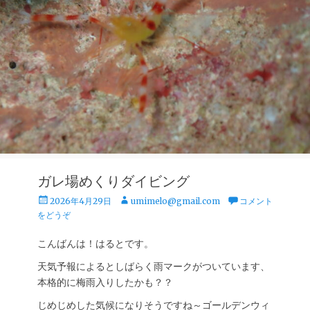
ガレ場めくりダイビング
投
投
2026年4月29日
umimelo@gmail.com
コメント
稿
稿
をどうぞ
日
者
こんばんは！はるとです。
天気予報によるとしばらく雨マークがついています、
本格的に梅雨入りしたかも？？
じめじめした気候になりそうですね～ゴールデンウィ