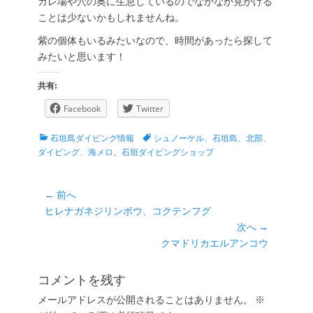
ガレ場や穴の奥に生息しているのでなかなか見かける
ことは少ないかもしれませんね。
紫の個体もいるみたいなので、時間があったら探して
みたいと思います！
共有:
Facebook
Twitter
カ
タ
石垣島ダイビング情報
シュノーケル、石垣島、北部、
テ
グ
ダイビング、海メロ
、
石垣ダイビングショップ
ゴ
リ
ー
投
← 前へ
前
ヒレナガネジリンボウ、コクテンフグ
稿
の
次へ →
ナ
投
次
クマドリカエルアンコウ
ビ
稿:
の
ゲ
投
コメントを残す
ー
稿:
メールアドレスが公開されることはありません。
※
シ