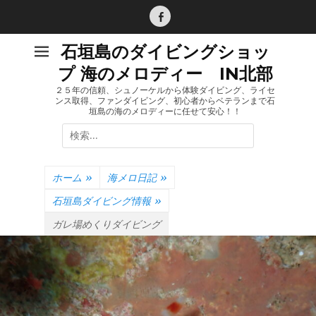
コ
ン
Facebook
テ
石垣島のダイビングショッ
ン
プ 海のメロディー IN北部
ツ
へ
２５年の信頼、シュノーケルから体験ダイビング、ライセ
ンス取得、ファンダイビング、初心者からベテランまで石
ス
垣島の海のメロディーに任せて安心！！
キ
検
ッ
索:
プ
ホーム
»
海メロ日記
»
石垣島ダイビング情報
»
ガレ場めくりダイビング