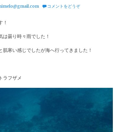
imelo@gmail.com
コメントをどうぞ
す！
気は曇り時々雨でした！
と肌寒い感じでしたが海へ行ってきました！
トラフザメ