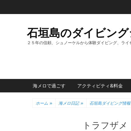
コ
ン
テ
ン
石垣島のダイビング
ツ
へ
２５年の信頼、シュノーケルから体験ダイビング、ライ
ス
キ
ッ
プ
メインメニュー
海メロで過ごす
アクティビティ&料金
ホーム
»
海メロ日記
»
石垣島ダイビング情報
トラフザメ