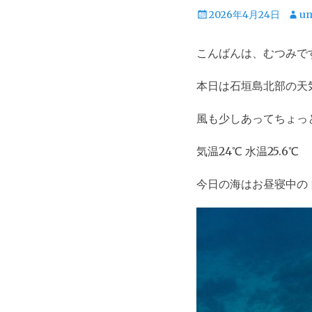
投
投
2026年4月24日
um
稿
稿
日
者
こんばんは、むつみで
本日は石垣島北部の天
風も少しあってちょっ
気温24℃ 水温25.6℃
今日の海はお昼寝中の