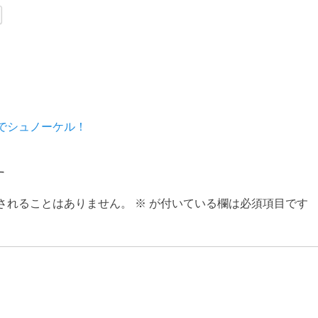
次
でシュノーケル！
の
投
す
稿:
されることはありません。
※
が付いている欄は必須項目です