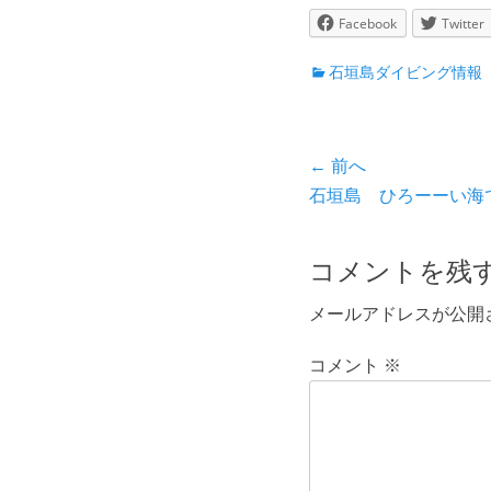
Facebook
Twitter
カ
石垣島ダイビング情報
テ
ゴ
リ
投
← 前へ
ー
前
石垣島 ひろーーい海
稿
の
ナ
投
コメントを残
ビ
稿:
メールアドレスが公開
ゲ
ー
コメント
※
シ
ョ
ン