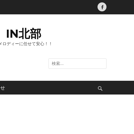
Facebook
IN北部
メロディーに任せて安心！！
検
索:
わせ
検
索