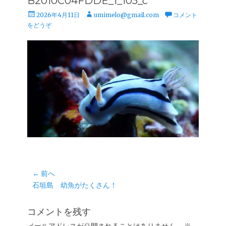
B2010C04FDDE_1_105_c
投
投
2026年4月11日
umimelo@gmail.com
コメント
稿
稿
をどうぞ
日
者
投
← 前へ
前
石垣島 幼魚がたくさん！
稿
の
ナ
投
コメントを残す
ビ
稿: