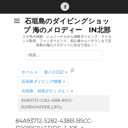
コ
ン
Facebook
テ
石垣島のダイビングショッ
ン
プ 海のメロディー IN北部
ツ
へ
２５年の信頼、シュノーケルから体験ダイビング、ライセ
ンス取得、ファンダイビング、初心者からベテランまで石
ス
垣島の海のメロディーに任せて安心！！
キ
検
ッ
索:
プ
/
/
ホーム
»
海メロ日記
»
石垣島ダイビング情報
»
石垣島 幼魚がたくさん！
»
84A93712-5282-438B-B5CC-
B2010C04FDDE_1_105_c
84A93712-5282-438B-B5CC-