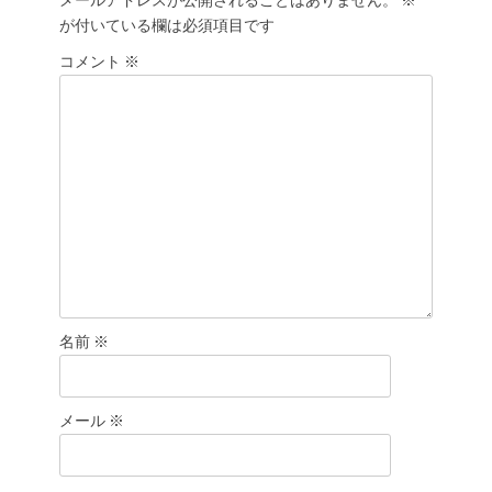
ゲ
メールアドレスが公開されることはありません。
※
が付いている欄は必須項目です
ー
シ
コメント
※
ョ
ン
名前
※
メール
※