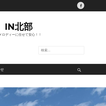
Facebook
IN北部
メロディーに任せて安心！！
検
索:
わせ
検
索