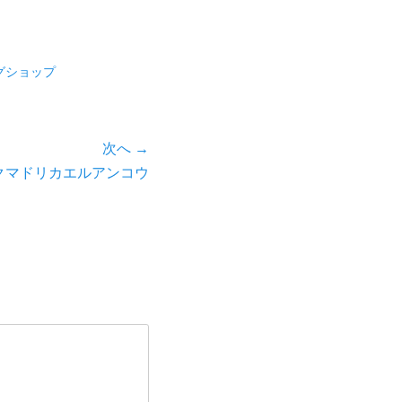
グショップ
次へ →
クマドリカエルアンコウ