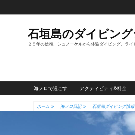
コ
ン
テ
ン
石垣島のダイビング
ツ
へ
２５年の信頼、シュノーケルから体験ダイビング、ライ
ス
キ
ッ
プ
メインメニュー
海メロで過ごす
アクティビティ&料金
ホーム
»
海メロ日記
»
石垣島ダイビング情報