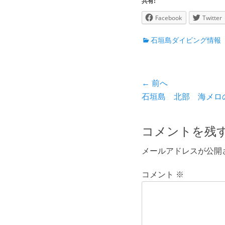
共有:
Facebook
Twitter
カ
石垣島ダイビング情報
テ
ゴ
リ
投
← 前へ
ー
前
石垣島 北部 海メロ
稿
の
ナ
投
コメントを残
ビ
稿:
メールアドレスが公開
ゲ
ー
コメント
※
シ
ョ