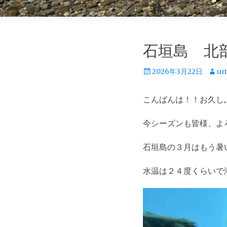
石垣島 北
投
投
2026年3月22日
um
稿
稿
日
者
こんばんは！！お久し
今シーズンも皆様、よ
石垣島の３月はもう暑
水温は２４度くらいで