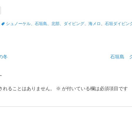
タ
シュノーケル、石垣島、北部、ダイビング、海メロ
、
石垣ダイビン
グ
次
の冬
石垣島 
の
投
す
稿:
されることはありません。
※
が付いている欄は必須項目です