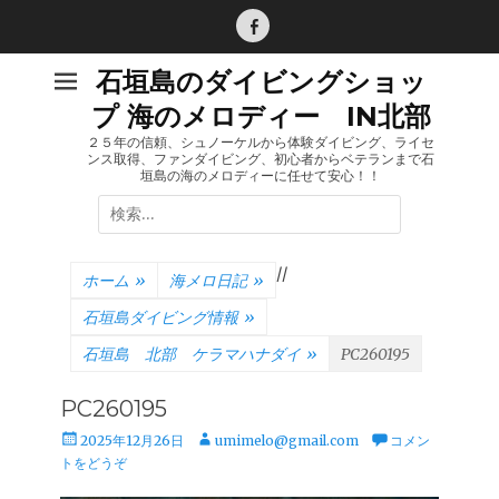
コ
ン
Facebook
テ
石垣島のダイビングショッ
ン
プ 海のメロディー IN北部
ツ
へ
２５年の信頼、シュノーケルから体験ダイビング、ライセ
ンス取得、ファンダイビング、初心者からベテランまで石
ス
垣島の海のメロディーに任せて安心！！
キ
検
ッ
索:
プ
/
/
ホーム
»
海メロ日記
»
石垣島ダイビング情報
»
石垣島 北部 ケラマハナダイ
»
PC260195
PC260195
投
投
2025年12月26日
umimelo@gmail.com
コメン
稿
稿
トをどうぞ
日
者