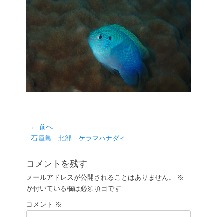
投
← 前へ
前
石垣島 北部 ケラマハナダイ
稿
の
ナ
投
コメントを残す
ビ
稿:
ゲ
メールアドレスが公開されることはありません。
※
が付いている欄は必須項目です
ー
シ
コメント
※
ョ