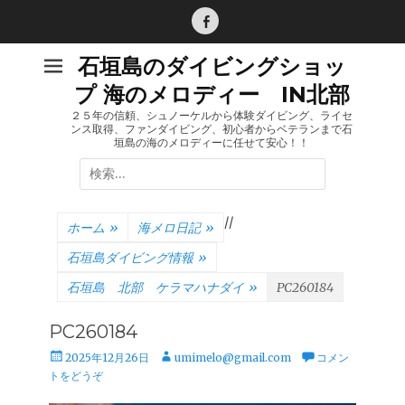
コ
ン
Facebook
テ
石垣島のダイビングショッ
ン
プ 海のメロディー IN北部
ツ
へ
２５年の信頼、シュノーケルから体験ダイビング、ライセ
ンス取得、ファンダイビング、初心者からベテランまで石
ス
垣島の海のメロディーに任せて安心！！
キ
検
ッ
索:
プ
/
/
ホーム
»
海メロ日記
»
石垣島ダイビング情報
»
石垣島 北部 ケラマハナダイ
»
PC260184
PC260184
投
投
2025年12月26日
umimelo@gmail.com
コメン
稿
稿
トをどうぞ
日
者