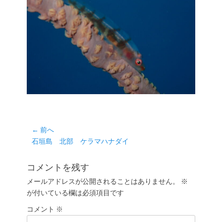
投
← 前へ
前
石垣島 北部 ケラマハナダイ
稿
の
ナ
投
コメントを残す
ビ
稿:
ゲ
メールアドレスが公開されることはありません。
※
が付いている欄は必須項目です
ー
シ
コメント
※
ョ