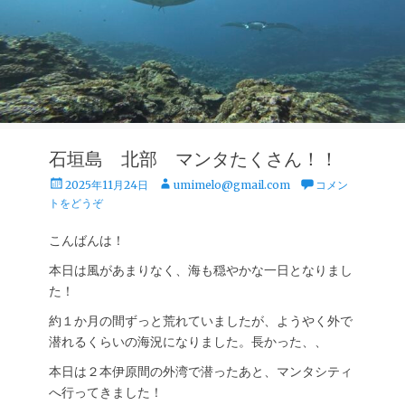
石垣島 北部 マンタたくさん！！
投
投
2025年11月24日
umimelo@gmail.com
コメン
稿
稿
トをどうぞ
日
者
こんばんは！
本日は風があまりなく、海も穏やかな一日となりまし
た！
約１か月の間ずっと荒れていましたが、ようやく外で
潜れるくらいの海況になりました。長かった、、
本日は２本伊原間の外湾で潜ったあと、マンタシティ
へ行ってきました！