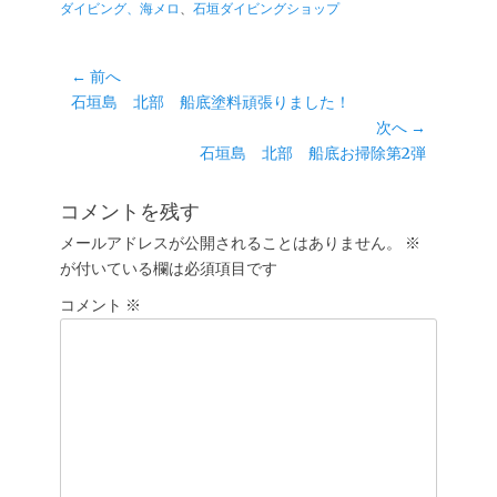
テ
グ
ダイビング、海メロ
、
石垣ダイビングショップ
ゴ
リ
ー
投
← 前へ
前
石垣島 北部 船底塗料頑張りました！
稿
の
次へ →
ナ
投
次
石垣島 北部 船底お掃除第2弾
ビ
稿:
の
ゲ
投
コメントを残す
ー
稿:
メールアドレスが公開されることはありません。
※
シ
が付いている欄は必須項目です
ョ
コメント
ン
※