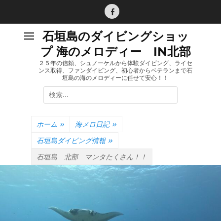
コ
ン
Facebook
テ
石垣島のダイビングショッ
ン
プ 海のメロディー IN北部
ツ
へ
２５年の信頼、シュノーケルから体験ダイビング、ライセ
ンス取得、ファンダイビング、初心者からベテランまで石
ス
垣島の海のメロディーに任せて安心！！
キ
検
ッ
索:
プ
ホーム
»
海メロ日記
»
石垣島ダイビング情報
»
石垣島 北部 マンタたくさん！！