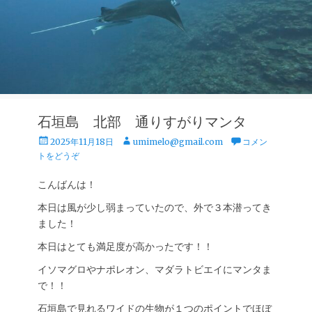
石垣島 北部 通りすがりマンタ
投
投
2025年11月18日
umimelo@gmail.com
コメン
稿
稿
トをどうぞ
日
者
こんばんは！
本日は風が少し弱まっていたので、外で３本潜ってき
ました！
本日はとても満足度が高かったです！！
イソマグロやナポレオン、マダラトビエイにマンタま
で！！
石垣島で見れるワイドの生物が１つのポイントでほぼ