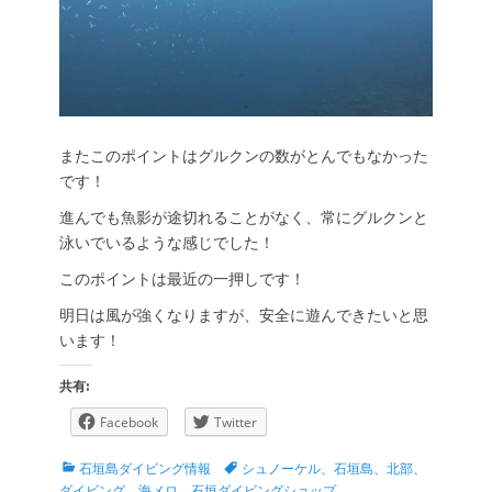
またこのポイントはグルクンの数がとんでもなかった
です！
進んでも魚影が途切れることがなく、常にグルクンと
泳いでいるような感じでした！
このポイントは最近の一押しです！
明日は風が強くなりますが、安全に遊んできたいと思
います！
共有:
Facebook
Twitter
カ
タ
石垣島ダイビング情報
シュノーケル、石垣島、北部、
テ
グ
ダイビング、海メロ
、
石垣ダイビングショップ