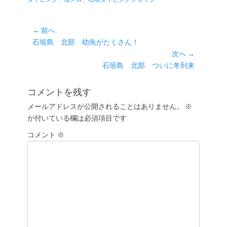
ゴ
リ
ー
投
← 前へ
前
石垣島 北部 幼魚がたくさん！
稿
の
次へ →
ナ
投
次
石垣島 北部 ついに冬到来
ビ
稿:
の
ゲ
投
コメントを残す
ー
稿:
メールアドレスが公開されることはありません。
※
シ
が付いている欄は必須項目です
ョ
コメント
ン
※