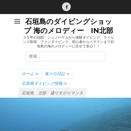
コ
ン
Facebook
テ
石垣島のダイビングショッ
ン
プ 海のメロディー IN北部
ツ
へ
２５年の信頼、シュノーケルから体験ダイビング、ライセ
ンス取得、ファンダイビング、初心者からベテランまで石
ス
垣島の海のメロディーに任せて安心！！
キ
検
ッ
索:
プ
ホーム
»
海メロ日記
»
石垣島ダイビング情報
»
石垣島 北部 通りすがりマンタ