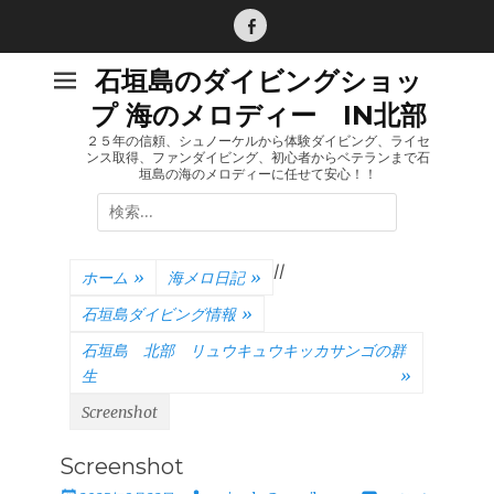
コ
ン
Facebook
テ
石垣島のダイビングショッ
ン
プ 海のメロディー IN北部
ツ
へ
２５年の信頼、シュノーケルから体験ダイビング、ライセ
ンス取得、ファンダイビング、初心者からベテランまで石
ス
垣島の海のメロディーに任せて安心！！
キ
検
ッ
索:
プ
/
/
ホーム
»
海メロ日記
»
石垣島ダイビング情報
»
石垣島 北部 リュウキュウキッカサンゴの群
生
»
Screenshot
Screenshot