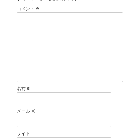
シ
コメント
※
ョ
ン
名前
※
メール
※
サイト