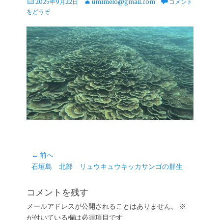
投
投
2025年9月22日
umimelo@gmail.com
コメント
稿
稿
をどうぞ
日
者
投
← 前へ
前
石垣島 北部 リュウキュウキッカサンゴの群生
稿
の
ナ
投
コメントを残す
ビ
稿:
ゲ
メールアドレスが公開されることはありません。
※
が付いている欄は必須項目です
ー