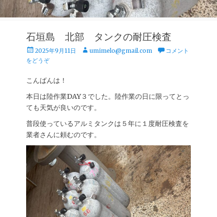
石垣島 北部 タンクの耐圧検査
投
投
2025年9月11日
umimelo@gmail.com
コメント
稿
稿
をどうぞ
日
者
こんばんは！
本日は陸作業DAY３でした。陸作業の日に限ってとっ
ても天気が良いのです。
普段使っているアルミタンクは５年に１度耐圧検査を
業者さんに頼むのです。