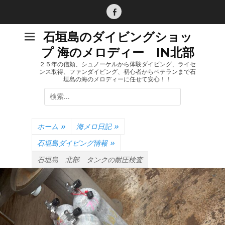
コ
ン
Facebook
テ
石垣島のダイビングショッ
ン
プ 海のメロディー IN北部
ツ
へ
２５年の信頼、シュノーケルから体験ダイビング、ライセ
ンス取得、ファンダイビング、初心者からベテランまで石
ス
垣島の海のメロディーに任せて安心！！
キ
検
ッ
索:
プ
ホーム
»
海メロ日記
»
石垣島ダイビング情報
»
石垣島 北部 タンクの耐圧検査