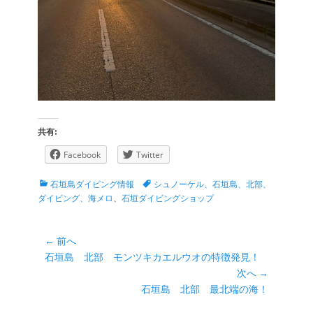
共有:
Facebook
Twitter
カ
タ
石垣島ダイビング情報
シュノーケル、石垣島、北部、
テ
グ
ダイビング、海メロ
、
石垣ダイビングショップ
ゴ
リ
ー
投
← 前へ
前
石垣島 北部 モンツキカエルウオの特徴発見！
稿
の
次へ →
ナ
投
次
石垣島 北部 最北端の海！
ビ
稿:
の