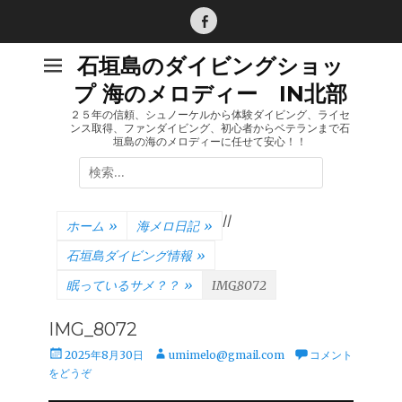
コ
ン
Facebook
テ
石垣島のダイビングショッ
ン
プ 海のメロディー IN北部
ツ
へ
２５年の信頼、シュノーケルから体験ダイビング、ライセ
ンス取得、ファンダイビング、初心者からベテランまで石
ス
垣島の海のメロディーに任せて安心！！
キ
検
ッ
索:
プ
/
/
ホーム
»
海メロ日記
»
石垣島ダイビング情報
»
眠っているサメ？？
»
IMG_8072
IMG_8072
投
投
2025年8月30日
umimelo@gmail.com
コメント
稿
稿
をどうぞ
日
者