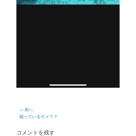
投
← 前へ
前
眠っているサメ？？
稿
の
ナ
投
コメントを残す
ビ