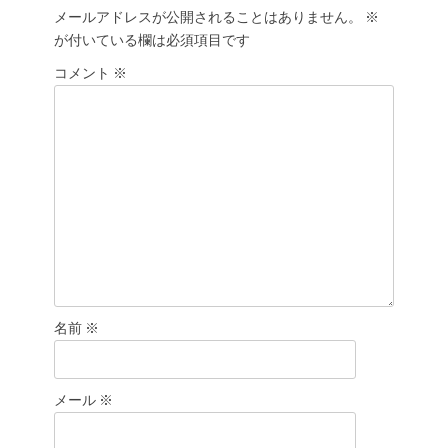
稿:
ゲ
メールアドレスが公開されることはありません。
※
が付いている欄は必須項目です
ー
シ
コメント
※
ョ
ン
名前
※
メール
※