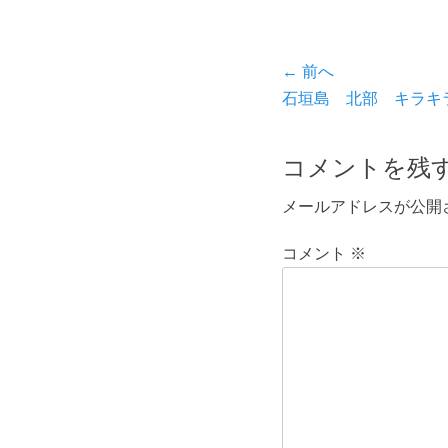
投
← 前へ
前
石垣島 北部 キラキ
稿
の
ナ
投
コメントを残
ビ
稿:
メールアドレスが公開
ゲ
ー
コメント
※
シ
ョ
ン