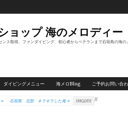
ショップ 海のメロディー 
センス取得、ファンダイビング、初心者からベテランまで石垣島の海の
ダイビングメニュー
海メロBlog
ご予約お問い合
/
/
»
石垣島 北部 キラキラした海
»
IMG_0151