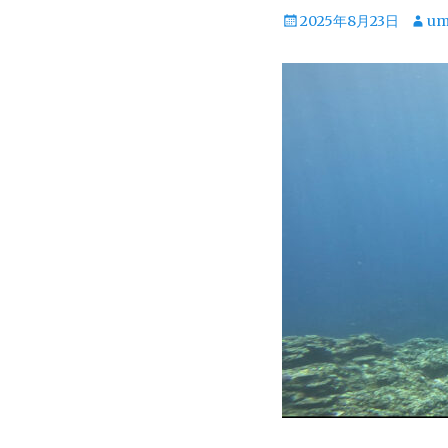
投
投
2025年8月23日
um
稿
稿
日
者