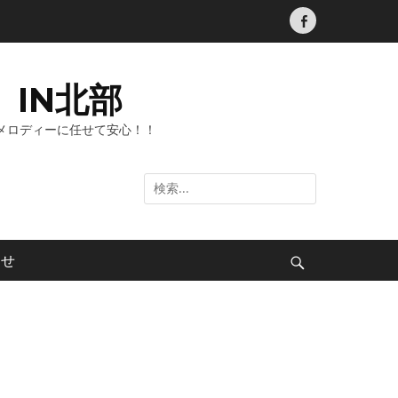
Facebook
IN北部
メロディーに任せて安心！！
検
索:
わせ
検
索