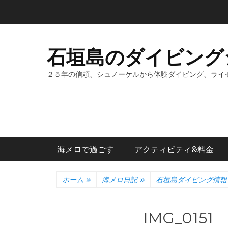
コ
ン
テ
ン
石垣島のダイビング
ツ
へ
２５年の信頼、シュノーケルから体験ダイビング、ライ
ス
キ
ッ
プ
メインメニュー
海メロで過ごす
アクティビティ&料金
ホーム
»
海メロ日記
»
石垣島ダイビング情報
IMG_0151