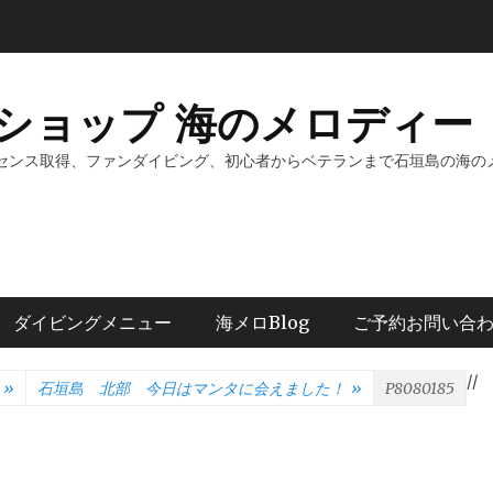
ショップ 海のメロディー 
センス取得、ファンダイビング、初心者からベテランまで石垣島の海の
ダイビングメニュー
海メロBlog
ご予約お問い合
/
/
»
石垣島 北部 今日はマンタに会えました！
»
P8080185