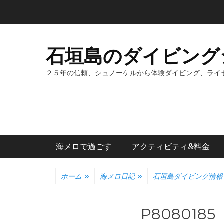
コ
ン
テ
ン
石垣島のダイビング
ツ
へ
２５年の信頼、シュノーケルから体験ダイビング、ライ
ス
キ
ッ
プ
メインメニュー
海メロで過ごす
アクティビティ&料金
ホーム
»
海メロ日記
»
石垣島ダイビング情報
P8080185