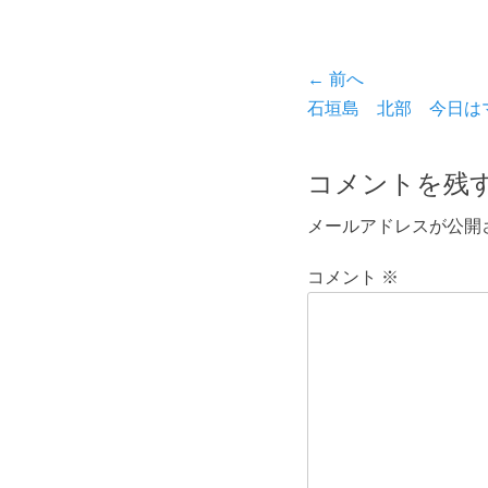
投
← 前へ
前
石垣島 北部 今日は
稿
の
ナ
投
コメントを残
ビ
稿:
メールアドレスが公開
ゲ
ー
コメント
※
シ
ョ
ン