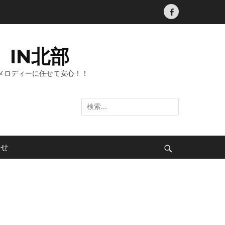
Facebook
IN北部
メロディーに任せて安心！！
検
索:
わせ
検
索