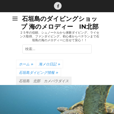
コ
ン
Facebook
テ
石垣島のダイビングショッ
ン
プ 海のメロディー IN北部
ツ
へ
２５年の信頼、シュノーケルから体験ダイビング、ライセ
ンス取得、ファンダイビング、初心者からベテランまで石
ス
垣島の海のメロディーに任せて安心！！
キ
検
ッ
索:
プ
ホーム
»
海メロ日記
»
石垣島ダイビング情報
»
石垣島 北部 カメパラダイス