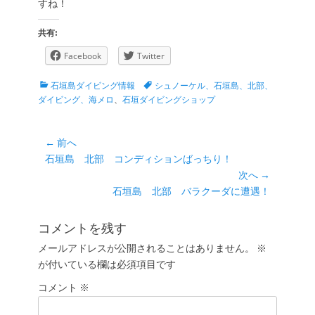
すね！
共有:
Facebook
Twitter
カ
タ
石垣島ダイビング情報
シュノーケル、石垣島、北部、
テ
グ
ダイビング、海メロ
、
石垣ダイビングショップ
ゴ
リ
ー
投
← 前へ
前
石垣島 北部 コンディションばっちり！
稿
の
次へ →
ナ
投
次
石垣島 北部 バラクーダに遭遇！
ビ
稿:
の
ゲ
投
コメントを残す
ー
稿:
メールアドレスが公開されることはありません。
※
シ
が付いている欄は必須項目です
ョ
コメント
ン
※