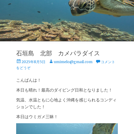
石垣島 北部 カメパラダイス
投
投
2025年8月5日
umimelo@gmail.com
コメント
稿
稿
をどうぞ
日
者
こんばんは！
本日も晴れ！最高のダイビング日和となりました！
気温、水温ともに心地よく沖縄を感じられるコンディ
ションでした！
本日はウミガメ三昧！