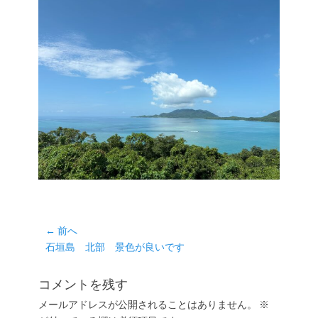
投
← 前へ
前
石垣島 北部 景色が良いです
稿
の
ナ
投
コメントを残す
ビ
稿:
ゲ
メールアドレスが公開されることはありません。
※