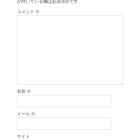
が付いている欄は必須項目です
ー
シ
コメント
※
ョ
ン
名前
※
メール
※
サイト