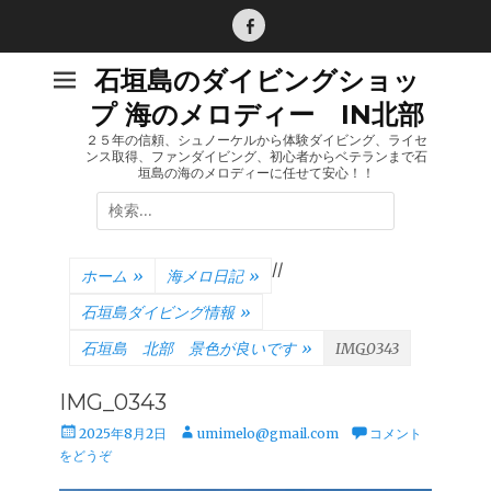
コ
ン
Facebook
テ
石垣島のダイビングショッ
ン
プ 海のメロディー IN北部
ツ
へ
２５年の信頼、シュノーケルから体験ダイビング、ライセ
ンス取得、ファンダイビング、初心者からベテランまで石
ス
垣島の海のメロディーに任せて安心！！
キ
検
ッ
索:
プ
/
/
ホーム
»
海メロ日記
»
石垣島ダイビング情報
»
石垣島 北部 景色が良いです
»
IMG_0343
IMG_0343
投
投
2025年8月2日
umimelo@gmail.com
コメント
稿
稿
をどうぞ
日
者