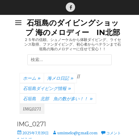
コ
ン
Facebook
テ
石垣島のダイビングショッ
ン
プ 海のメロディー IN北部
ツ
へ
２５年の信頼、シュノーケルから体験ダイビング、ライセ
ンス取得、ファンダイビング、初心者からベテランまで石
ス
垣島の海のメロディーに任せて安心！！
キ
検
ッ
索:
プ
/
/
ホーム
»
海メロ日記
»
石垣島ダイビング情報
»
石垣島 北部 魚の数が多い！！
»
IMG_0271
IMG_0271
投
投
2025年7月19日
umimelo@gmail.com
コメント
稿
稿