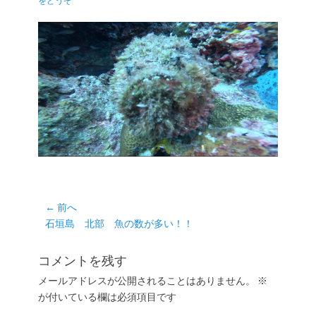
をどうぞ
日
者
投
← 前へ
前
石垣島 北部 魚の数が多い！！
稿
の
ナ
投
コメントを残す
ビ
稿:
ゲ
メールアドレスが公開されることはありません。
※
が付いている欄は必須項目です
ー