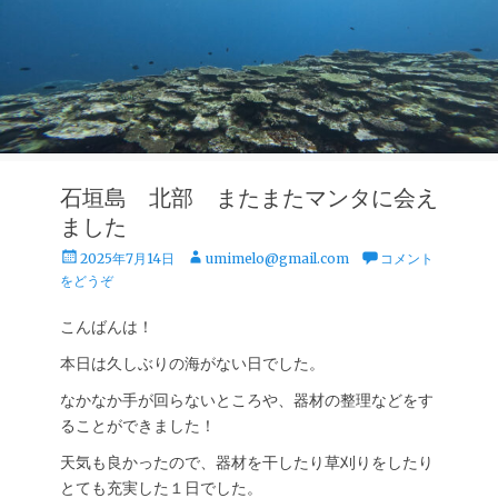
石垣島 北部 またまたマンタに会え
ました
投
投
2025年7月14日
umimelo@gmail.com
コメント
稿
稿
をどうぞ
日
者
こんばんは！
本日は久しぶりの海がない日でした。
なかなか手が回らないところや、器材の整理などをす
ることができました！
天気も良かったので、器材を干したり草刈りをしたり
とても充実した１日でした。