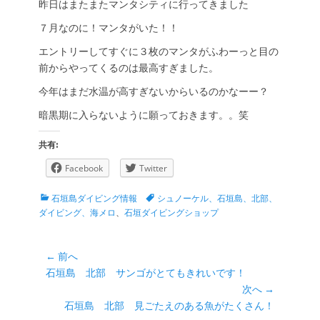
昨日はまたまたマンタシティに行ってきました
７月なのに！マンタがいた！！
エントリーしてすぐに３枚のマンタがふわーっと目の
前からやってくるのは最高すぎました。
今年はまだ水温が高すぎないからいるのかなーー？
暗黒期に入らないように願っておきます。。笑
共有:
Facebook
Twitter
カ
タ
石垣島ダイビング情報
シュノーケル、石垣島、北部、
テ
グ
ダイビング、海メロ
、
石垣ダイビングショップ
ゴ
リ
ー
投
← 前へ
前
石垣島 北部 サンゴがとてもきれいです！
稿
の
次へ →
ナ
投
次
石垣島 北部 見ごたえのある魚がたくさん！
ビ