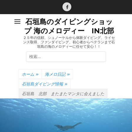
コ
ン
Facebook
テ
石垣島のダイビングショッ
ン
プ 海のメロディー IN北部
ツ
へ
２５年の信頼、シュノーケルから体験ダイビング、ライセ
ンス取得、ファンダイビング、初心者からベテランまで石
ス
垣島の海のメロディーに任せて安心！！
キ
検
ッ
索:
プ
ホーム
»
海メロ日記
»
石垣島ダイビング情報
»
石垣島 北部 またまたマンタに会えました