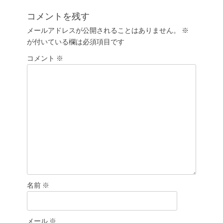
稿:
の
ゲ
投
コメントを残す
ー
稿:
メールアドレスが公開されることはありません。
※
シ
が付いている欄は必須項目です
ョ
コメント
ン
※
名前
※
メール
※