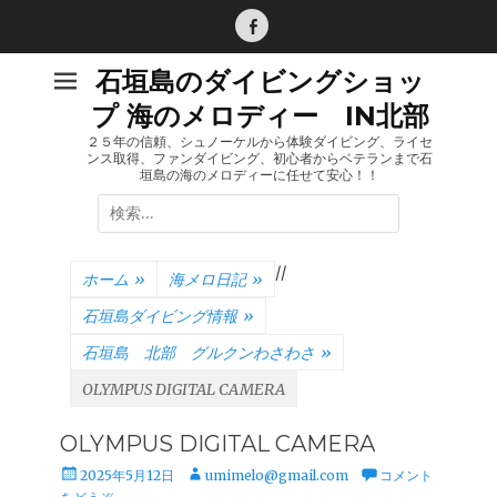
コ
ン
Facebook
テ
石垣島のダイビングショッ
ン
プ 海のメロディー IN北部
ツ
へ
２５年の信頼、シュノーケルから体験ダイビング、ライセ
ンス取得、ファンダイビング、初心者からベテランまで石
ス
垣島の海のメロディーに任せて安心！！
キ
検
ッ
索:
プ
/
/
ホーム
»
海メロ日記
»
石垣島ダイビング情報
»
石垣島 北部 グルクンわさわさ
»
OLYMPUS DIGITAL CAMERA
OLYMPUS DIGITAL CAMERA
投
投
2025年5月12日
umimelo@gmail.com
コメント
稿
稿