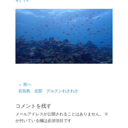
をどうぞ
日
者
投
← 前へ
前
石垣島 北部 グルクンわさわさ
稿
の
ナ
投
コメントを残す
ビ
稿:
ゲ
メールアドレスが公開されることはありません。
※
が付いている欄は必須項目です
ー