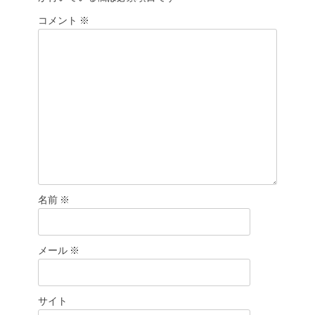
シ
コメント
※
ョ
ン
名前
※
メール
※
サイト