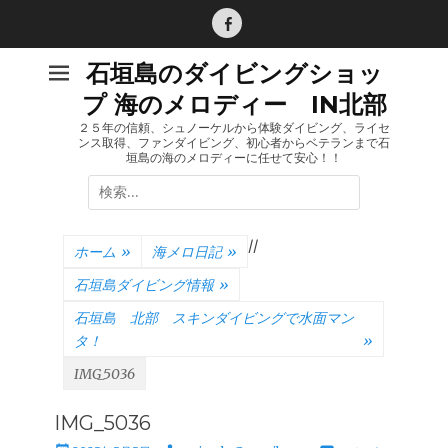
コ
ン
Facebook
テ
石垣島のダイビングショッ
ン
プ 海のメロディー IN北部
ツ
へ
２５年の信頼、シュノーケルから体験ダイビング、ライセ
ンス取得、ファンダイビング、初心者からベテランまで石
ス
垣島の海のメロディーに任せて安心！！
キ
検
ッ
索:
プ
/
/
ホーム
»
海メロ日記
»
石垣島ダイビング情報
»
石垣島 北部 スキンダイビングで水面マン
タ！
»
IMG_5036
IMG_5036