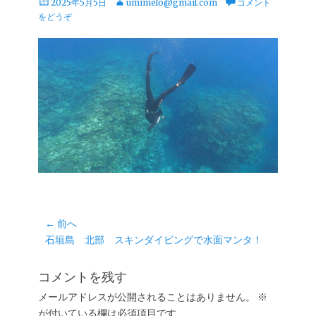
投
投
2025年5月5日
umimelo@gmail.com
コメント
稿
稿
をどうぞ
日
者
投
← 前へ
前
石垣島 北部 スキンダイビングで水面マンタ！
稿
の
ナ
投
コメントを残す
ビ
稿:
ゲ
メールアドレスが公開されることはありません。
※
が付いている欄は必須項目です
ー