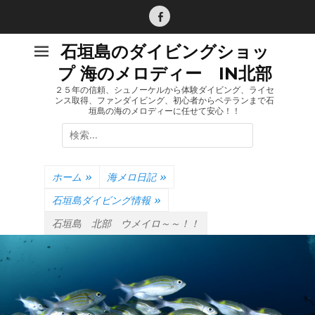
コ
ン
Facebook
テ
石垣島のダイビングショッ
ン
プ 海のメロディー IN北部
ツ
へ
２５年の信頼、シュノーケルから体験ダイビング、ライセ
ンス取得、ファンダイビング、初心者からベテランまで石
ス
垣島の海のメロディーに任せて安心！！
キ
検
ッ
索:
プ
ホーム
»
海メロ日記
»
石垣島ダイビング情報
»
石垣島 北部 ウメイロ～～！！