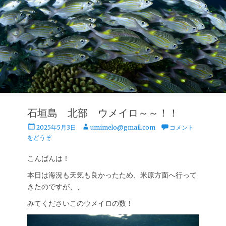
石垣島 北部 ウメイロ～～！！
投
投
2025年5月3日
umimelo@gmail.com
コメント
稿
稿
をどうぞ
日
者
こんばんは！
本日は海況も天気も良かったため、米原方面へ行って
きたのですが、、
みてくださいこのウメイロの数！