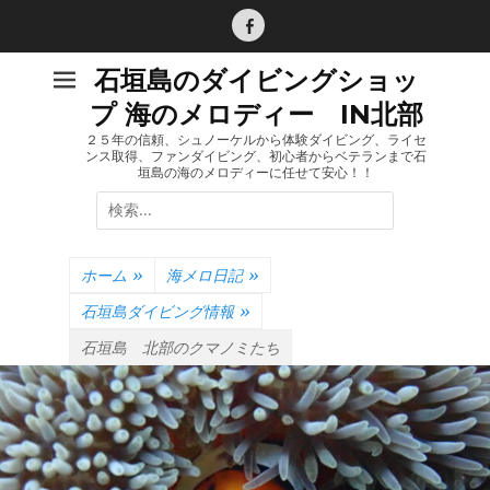
コ
ン
Facebook
テ
石垣島のダイビングショッ
ン
プ 海のメロディー IN北部
ツ
へ
２５年の信頼、シュノーケルから体験ダイビング、ライセ
ンス取得、ファンダイビング、初心者からベテランまで石
ス
垣島の海のメロディーに任せて安心！！
キ
検
ッ
索:
プ
ホーム
»
海メロ日記
»
石垣島ダイビング情報
»
石垣島 北部のクマノミたち