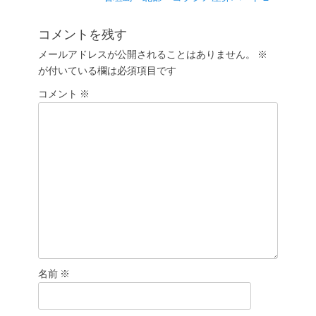
ビ
稿:
の
ゲ
投
コメントを残す
ー
稿:
メールアドレスが公開されることはありません。
※
シ
が付いている欄は必須項目です
ョ
コメント
ン
※
名前
※