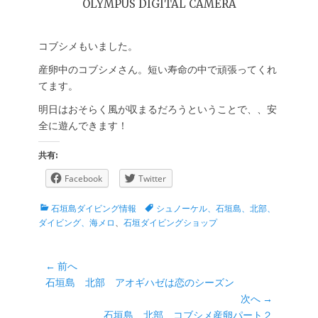
OLYMPUS DIGITAL CAMERA
コブシメもいました。
産卵中のコブシメさん。短い寿命の中で頑張ってくれ
てます。
明日はおそらく風が収まるだろうということで、、安
全に遊んできます！
共有:
Facebook
Twitter
カ
タ
石垣島ダイビング情報
シュノーケル、石垣島、北部、
テ
グ
ダイビング、海メロ
、
石垣ダイビングショップ
ゴ
リ
ー
投
← 前へ
前
石垣島 北部 アオギハゼは恋のシーズン
稿
の
次へ →
ナ
投
次
石垣島 北部 コブシメ産卵パート２