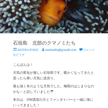
石垣島 北部のクマノミたち
投
投
2025年4月26日
umimelo@gmail.com
コメント
稿
稿
をどうぞ
日
者
こんばんは！
天気の変化が激しい石垣島です。暖かくなってきたと
思ったら寒い天気に逆戻り。
風も強く冬のような天気でした。梅雨のはじまりなの
かな～と話していました☂
本日は、OW講習の方とファンダイバーと一緒に海に
いってきました！