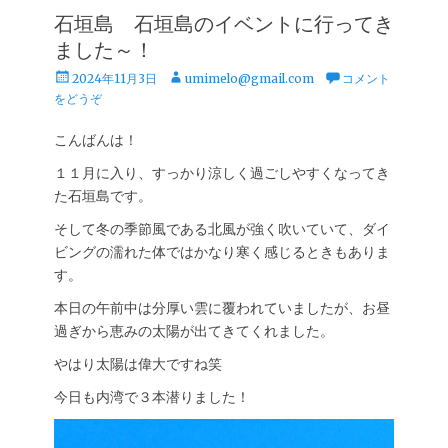
石垣島 石垣島のイベントに行ってき
ました～！
投
投
2024年11月3日
umimelo@gmail.com
コメント
稿
稿
をどうぞ
日
者
こんばんは！
１１月に入り、すっかり涼しく過ごしやすくなってき
た石垣島です。
そして冬の季節風である北風が強く吹いていて、ダイ
ビングの濡れた体ではかなり寒く感じるときもありま
す。
本日の午前中は分厚い雲に覆われていましたが、お昼
過ぎから恵みの太陽が出てきてくれました。
やはり太陽は偉大ですね笑
今日も内湾で３本潜りました！