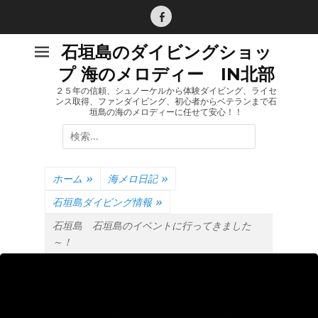
コ
ン
Facebook
テ
石垣島のダイビングショッ
ン
プ 海のメロディー IN北部
ツ
へ
２５年の信頼、シュノーケルから体験ダイビング、ライセ
ンス取得、ファンダイビング、初心者からベテランまで石
ス
垣島の海のメロディーに任せて安心！！
キ
検
ッ
索:
プ
ホーム
»
海メロ日記
»
石垣島ダイビング情報
»
石垣島 石垣島のイベントに行ってきました
～！