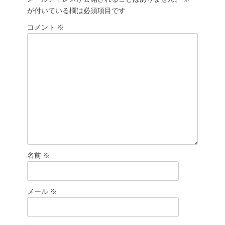
シ
が付いている欄は必須項目です
ョ
コメント
ン
※
名前
※
メール
※