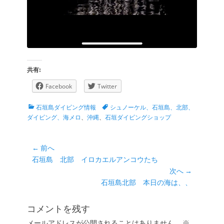
共有:
Facebook
Twitter
カ
タ
石垣島ダイビング情報
シュノーケル、石垣島、北部、
テ
グ
ダイビング、海メロ
、
沖縄
、
石垣ダイビングショップ
ゴ
リ
ー
投
← 前へ
前
石垣島 北部 イロカエルアンコウたち
稿
の
次へ →
ナ
投
次
石垣島北部 本日の海は、、
ビ
稿:
の
ゲ
投
コメントを残す
ー
稿:
メールアドレスが公開されることはありません。
※