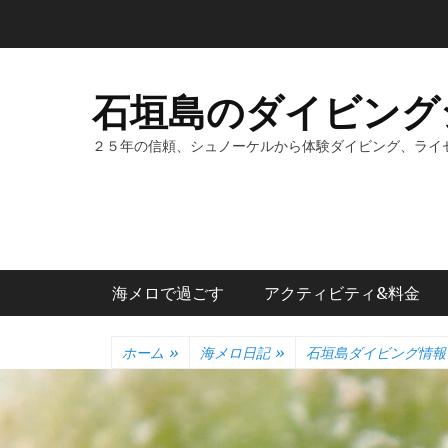
コ
ン
テ
ン
石垣島のダイビング
ツ
へ
２５年の信頼、シュノーケルから体験ダイビング、ライ
ス
キ
ッ
プ
メインメニュー
海メロで過ごす
アクティビティ&料金
ホーム
»
海メロ日記
»
石垣島ダイビング情報