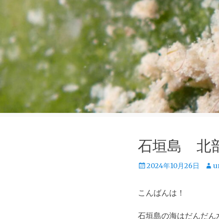
石垣島 北
投
投
2024年10月26日
u
稿
稿
日
者
こんばんは！
石垣島の海はだんだん