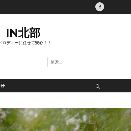
Facebook
IN北部
メロディーに任せて安心！！
検
索:
わせ
検
索