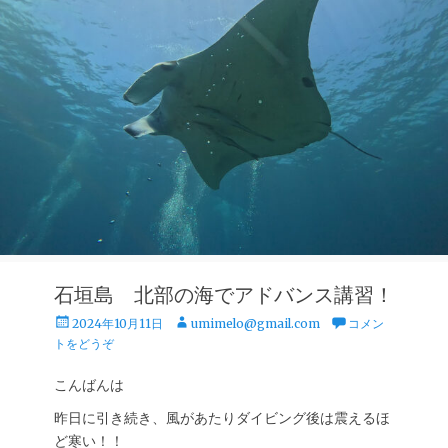
石垣島 北部の海でアドバンス講習！
投
投
2024年10月11日
umimelo@gmail.com
コメン
稿
稿
トをどうぞ
日
者
こんばんは
昨日に引き続き、風があたりダイビング後は震えるほ
ど寒い！！