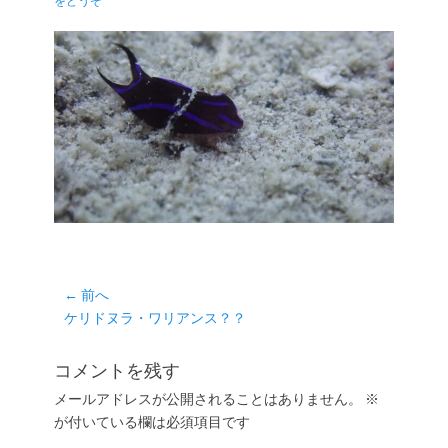
をどうぞ
日
者
投
← 前へ
前
ケリドヌラ・ワリアンス？？
稿
の
ナ
投
コメントを残す
ビ
稿:
ゲ
メールアドレスが公開されることはありません。
※
が付いている欄は必須項目です
ー