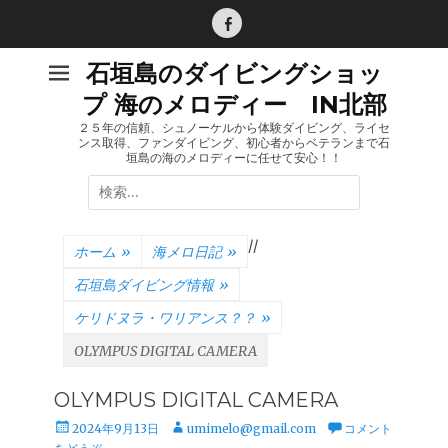
コ
ン
Facebook
テ
石垣島のダイビングショッ
ン
プ 海のメロディー IN北部
ツ
へ
２５年の信頼、シュノーケルから体験ダイビング、ライセ
ンス取得、ファンダイビング、初心者からベテランまで石
ス
垣島の海のメロディーに任せて安心！！
キ
検
ッ
索:
プ
/
/
ホーム
»
海メロ日記
»
石垣島ダイビング情報
»
ケリドヌラ・ワリアンス？？
»
OLYMPUS DIGITAL CAMERA
OLYMPUS DIGITAL CAMERA
投
投
2024年9月13日
umimelo@gmail.com
コメント
稿
稿