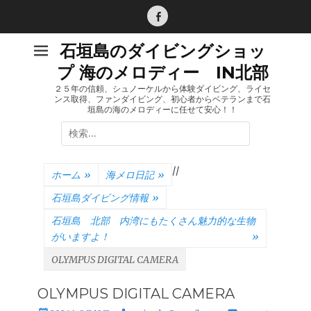
コ
ン
Facebook
テ
石垣島のダイビングショッ
ン
プ 海のメロディー IN北部
ツ
へ
２５年の信頼、シュノーケルから体験ダイビング、ライセ
ンス取得、ファンダイビング、初心者からベテランまで石
ス
垣島の海のメロディーに任せて安心！！
キ
検
ッ
索:
プ
/
/
ホーム
»
海メロ日記
»
石垣島ダイビング情報
»
石垣島 北部 内湾にもたくさん魅力的な生物
がいますよ！
»
OLYMPUS DIGITAL CAMERA
OLYMPUS DIGITAL CAMERA