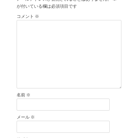
ー
が付いている欄は必須項目です
シ
ョ
コメント
※
ン
名前
※
メール
※