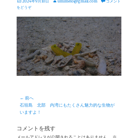
投
投
2024年9月10日
umimelo@gmail.com
コメント
稿
稿
をどうぞ
日
者
投
← 前へ
前
石垣島 北部 内湾にもたくさん魅力的な生物が
稿
の
いますよ！
ナ
投
ビ
稿:
コメントを残す
ゲ
メールアドレスが公開されることはありません。
※