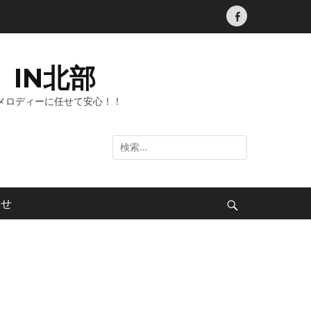
Facebook
IN北部
メロディーに任せて安心！！
検
索:
わせ
検
索