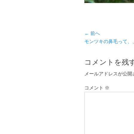
投
← 前へ
前
モンツキの鼻毛って、
稿
の
ナ
投
コメントを残
ビ
稿:
メールアドレスが公開
ゲ
ー
コメント
※
シ
ョ
ン