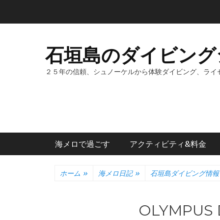
コ
ン
テ
ン
石垣島のダイビング
ツ
へ
２５年の信頼、シュノーケルから体験ダイビング、ライ
ス
キ
ッ
プ
メインメニュー
海メロで過ごす
アクティビティ&料金
ホーム
»
海メロ日記
»
石垣島ダイビング情報
OLYMPUS 