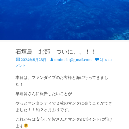
石垣島 北部 ついに、、！！
投
投
2024年8月28日
umimelo@gmail.com
2件のコ
稿
稿
メント
日
者
本日は、ファンダイブのお客様と海に行ってきまし
た！
早速皆さんに報告したいことが！！
やっとマンタシティで２枚のマンタに会うことができ
ました！！約２ヶ月ぶりです。
これからは安心して皆さんとマンタのポイントに行け
ます