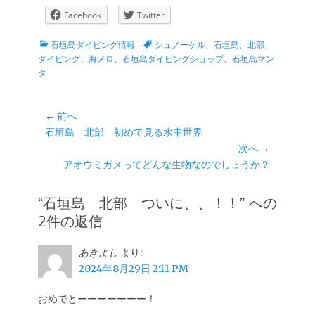
Facebook
Twitter
カ
タ
石垣島ダイビング情報
シュノーケル、石垣島、北部、
テ
グ
ダイビング、海メロ
、
石垣島ダイビングショップ
、
石垣島マン
ゴ
タ
リ
ー
投
← 前へ
前
石垣島 北部 初めて見る水中世界
稿
の
次へ →
ナ
投
次
アオウミガメってどんな生物なのでしょうか？
ビ
稿:
の
ゲ
投
“石垣島 北部 ついに、、！！” への
ー
稿:
2件の返信
シ
ョ
あきよし
より:
ン
2024年8月29日 2:11 PM
おめでとーーーーーーー！