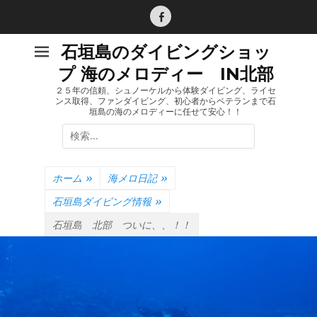
コ
ン
Facebook
テ
石垣島のダイビングショッ
ン
プ 海のメロディー IN北部
ツ
へ
２５年の信頼、シュノーケルから体験ダイビング、ライセ
ンス取得、ファンダイビング、初心者からベテランまで石
ス
垣島の海のメロディーに任せて安心！！
キ
検
ッ
索:
プ
ホーム
»
海メロ日記
»
石垣島ダイビング情報
»
石垣島 北部 ついに、、！！