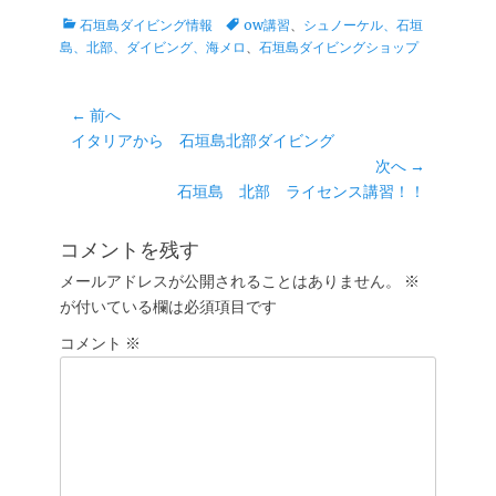
カ
タ
石垣島ダイビング情報
ow講習
、
シュノーケル、石垣
テ
グ
島、北部、ダイビング、海メロ
、
石垣島ダイビングショップ
ゴ
リ
ー
投
← 前へ
前
イタリアから 石垣島北部ダイビング
稿
の
次へ →
ナ
投
次
石垣島 北部 ライセンス講習！！
ビ
稿:
の
ゲ
投
コメントを残す
ー
稿:
メールアドレスが公開されることはありません。
※
シ
が付いている欄は必須項目です
ョ
コメント
ン
※