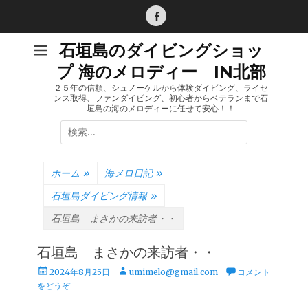
コ
ン
Facebook
テ
石垣島のダイビングショッ
ン
プ 海のメロディー IN北部
ツ
へ
２５年の信頼、シュノーケルから体験ダイビング、ライセ
ンス取得、ファンダイビング、初心者からベテランまで石
ス
垣島の海のメロディーに任せて安心！！
キ
検
ッ
索:
プ
ホーム
»
海メロ日記
»
石垣島ダイビング情報
»
石垣島 まさかの来訪者・・
石垣島 まさかの来訪者・・
投
投
2024年8月25日
umimelo@gmail.com
コメント
稿
稿
をどうぞ
日
者