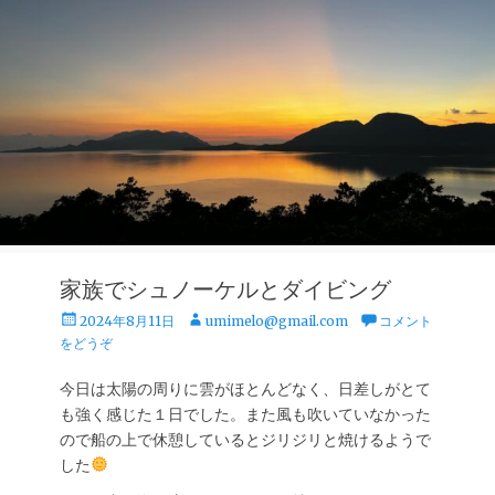
家族でシュノーケルとダイビング
投
投
2024年8月11日
umimelo@gmail.com
コメント
稿
稿
をどうぞ
日
者
今日は太陽の周りに雲がほとんどなく、日差しがとて
も強く感じた１日でした。また風も吹いていなかった
ので船の上で休憩しているとジリジリと焼けるようで
した