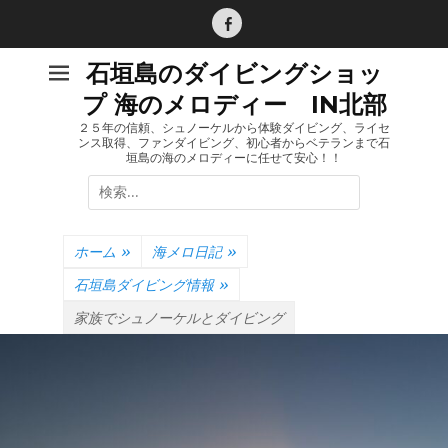
コ
ン
Facebook
テ
石垣島のダイビングショッ
ン
プ 海のメロディー IN北部
ツ
へ
２５年の信頼、シュノーケルから体験ダイビング、ライセ
ンス取得、ファンダイビング、初心者からベテランまで石
ス
垣島の海のメロディーに任せて安心！！
キ
検
ッ
索:
プ
ホーム
»
海メロ日記
»
石垣島ダイビング情報
»
家族でシュノーケルとダイビング