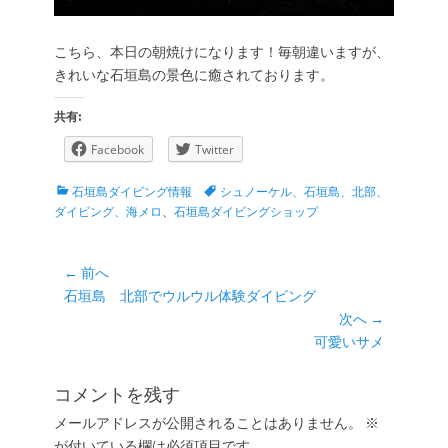
こちら、本日の朝焼けになります！毎朝違いますが、
きれいな石垣島の景色に癒されております。
共有:
Facebook
Twitter
カ
タ
石垣島ダイビング情報
シュノーケル、石垣島、北部、
テ
グ
ダイビング、海メロ
、
石垣島ダイビングショップ
ゴ
リ
ー
投
← 前へ
前
石垣島 北部でウルウル体験ダイビング
稿
の
次へ →
ナ
投
次
可愛いサメ
ビ
稿:
の
ゲ
投
コメントを残す
ー
稿:
メールアドレスが公開されることはありません。
※
シ
が付いている欄は必須項目です