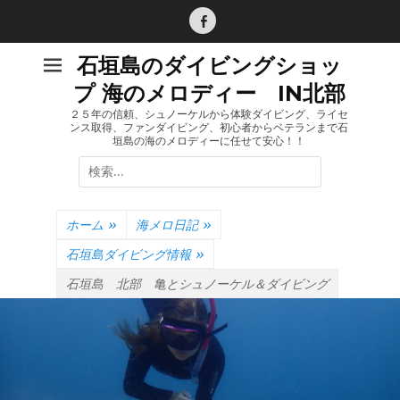
コ
ン
Facebook
テ
石垣島のダイビングショッ
ン
プ 海のメロディー IN北部
ツ
へ
２５年の信頼、シュノーケルから体験ダイビング、ライセ
ンス取得、ファンダイビング、初心者からベテランまで石
ス
垣島の海のメロディーに任せて安心！！
キ
検
ッ
索:
プ
ホーム
»
海メロ日記
»
石垣島ダイビング情報
»
石垣島 北部 亀とシュノーケル＆ダイビング