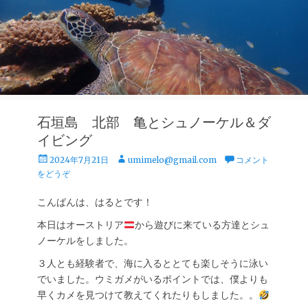
石垣島 北部 亀とシュノーケル＆ダ
イビング
投
投
2024年7月21日
umimelo@gmail.com
コメント
稿
稿
をどうぞ
日
者
こんばんは、はるとです！
本日はオーストリア
から遊びに来ている方達とシュ
ノーケルをしました。
３人とも経験者で、海に入るととても楽しそうに泳い
でいました。ウミガメがいるポイントでは、僕よりも
早くカメを見つけて教えてくれたりもしました。。