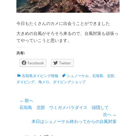
今日もたくさんのカメに出会うことができました
大きめの台風がそろそろ来るので、台風対策も頑張っ
てやっていこうと思います。
共有:
Facebook
Twitter
カ
タ
石垣島ダイビング情報
シュノーケル、石垣島、北部、
テ
グ
ダイビング、海メロ
、
ダイビングショップ
ゴ
リ
ー
投
← 前へ
前
石垣島 北部 ウミガメパラダイス 頭隠して
稿
の
次へ →
ナ
投
次
本日はシュノーケル終わってからの台風対策
ビ
稿:
の
ゲ
投