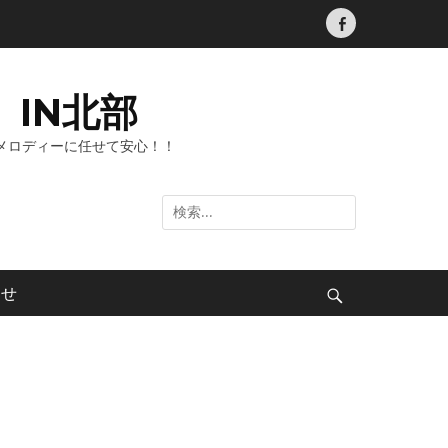
Facebook
IN北部
メロディーに任せて安心！！
検
索:
わせ
検
索