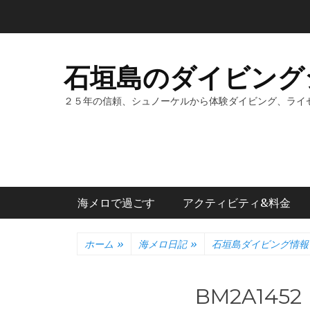
コ
ン
テ
ン
石垣島のダイビング
ツ
へ
２５年の信頼、シュノーケルから体験ダイビング、ライ
ス
キ
ッ
プ
メインメニュー
海メロで過ごす
アクティビティ&料金
ホーム
»
海メロ日記
»
石垣島ダイビング情報
BM2A1452