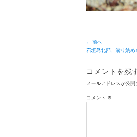
投
← 前へ
前
石垣島北部、潜り納め
稿
の
ナ
投
コメントを残
ビ
稿:
メールアドレスが公開
ゲ
ー
コメント
※
シ
ョ
ン