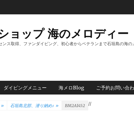
ショップ 海のメロディー 
センス取得、ファンダイビング、初心者からベテランまで石垣島の海の
ダイビングメニュー
海メロBlog
ご予約お問い合
/
/
»
石垣島北部、潜り納め♪
»
BM2A1452