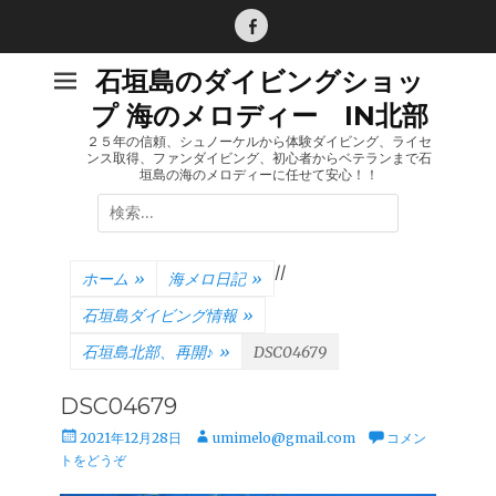
コ
ン
Facebook
テ
石垣島のダイビングショッ
ン
プ 海のメロディー IN北部
ツ
へ
２５年の信頼、シュノーケルから体験ダイビング、ライセ
ンス取得、ファンダイビング、初心者からベテランまで石
ス
垣島の海のメロディーに任せて安心！！
キ
検
ッ
索:
プ
/
/
ホーム
»
海メロ日記
»
石垣島ダイビング情報
»
石垣島北部、再開♪
»
DSC04679
DSC04679
投
投
2021年12月28日
umimelo@gmail.com
コメン
稿
稿
トをどうぞ
日
者