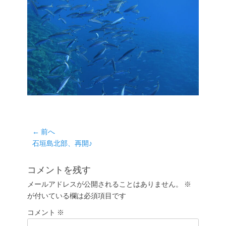
投
← 前へ
前
石垣島北部、再開♪
稿
の
ナ
投
コメントを残す
ビ
稿:
ゲ
メールアドレスが公開されることはありません。
※
が付いている欄は必須項目です
ー
シ
コメント
※
ョ