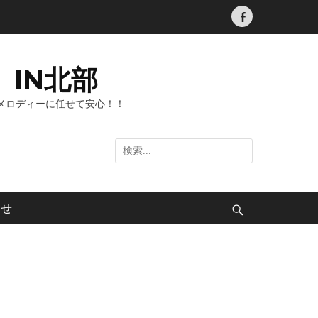
Facebook
IN北部
メロディーに任せて安心！！
検
索:
わせ
検
索