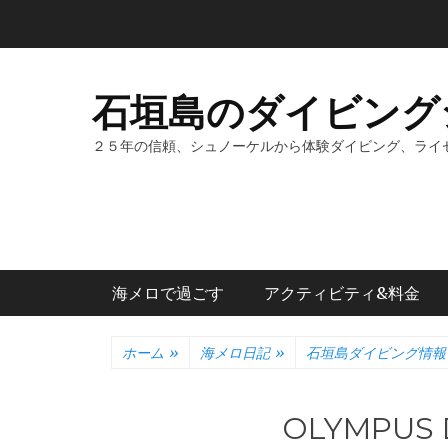
コ
ン
テ
ン
石垣島のダイビング
ツ
へ
２５年の信頼、シュノーケルから体験ダイビング、ライ
ス
キ
ッ
プ
メインメニュー
海メロで過ごす
アクティビティ&料金
ホーム
»
海メロ日記
»
石垣島ダイビング情報
OLYMPUS 