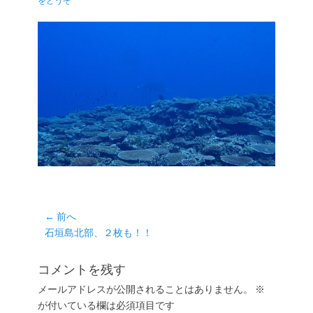
をどうぞ
日
者
投
← 前へ
前
石垣島北部、２枚も！！
稿
の
ナ
投
コメントを残す
ビ
稿:
ゲ
メールアドレスが公開されることはありません。
※
が付いている欄は必須項目です
ー