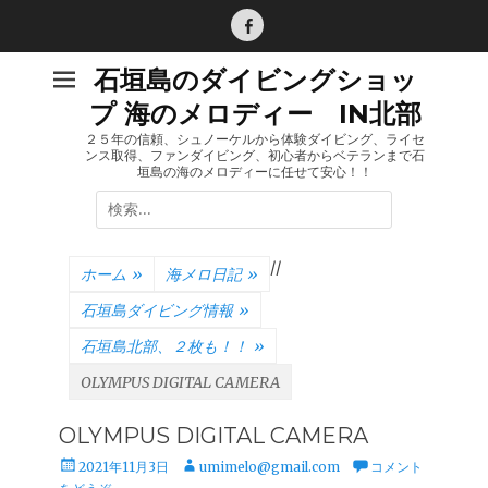
コ
ン
Facebook
テ
石垣島のダイビングショッ
ン
プ 海のメロディー IN北部
ツ
へ
２５年の信頼、シュノーケルから体験ダイビング、ライセ
ンス取得、ファンダイビング、初心者からベテランまで石
ス
垣島の海のメロディーに任せて安心！！
キ
検
ッ
索:
プ
/
/
ホーム
»
海メロ日記
»
石垣島ダイビング情報
»
石垣島北部、２枚も！！
»
OLYMPUS DIGITAL CAMERA
OLYMPUS DIGITAL CAMERA
投
投
2021年11月3日
umimelo@gmail.com
コメント
稿
稿