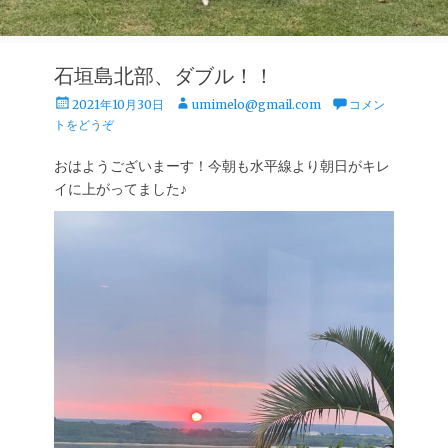
石垣島北部、ダブル！！
投
投
2021年10月30日
umimelo@gmail.com
コメン
稿
稿
トをどうぞ
日
者
おはようございまーす！今朝も水平線より朝日がキレ
イに上がってました♪