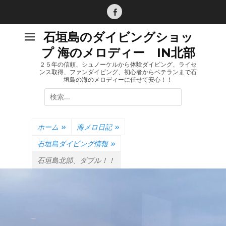
コ
ン
Facebook
テ
石垣島のダイビングショッ
ン
プ 海のメロディー IN北部
ツ
へ
２５年の信頼、シュノーケルから体験ダイビング、ライセ
ンス取得、ファンダイビング、初心者からベテランまで石
ス
垣島の海のメロディーに任せて安心！！
キ
検
ッ
索:
プ
ホーム
»
海メロ日記
»
石垣島ダイビング情報
»
石垣島北部、ダブル！！