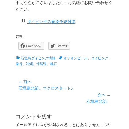
不明な点がございましたら、お気軽にお問い合わせく
ださい。
ダイビングの感染予防対策
共有:
Facebook
Twitter
カ
タ
石垣島ダイビング情報
オリオンビール
、
ダイビング
、
テ
グ
旅行
、
沖縄
、
沖縄県
、
軽石
ゴ
リ
ー
投
← 前へ
前
石垣島北部、マクロスタート♪
稿
の
次へ →
ナ
投
次
石垣島北部、
ビ
稿:
の
ゲ
投
コメントを残す
ー
稿:
メールアドレスが公開されることはありません。
※
シ