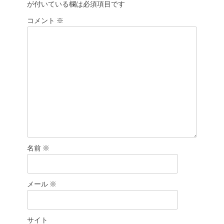
が付いている欄は必須項目です
ー
シ
コメント
※
ョ
ン
名前
※
メール
※
サイト