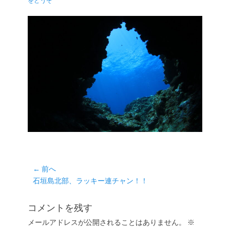
をどうぞ
日
者
投
← 前へ
前
石垣島北部、ラッキー連チャン！！
稿
の
ナ
投
コメントを残す
ビ
稿:
ゲ
メールアドレスが公開されることはありません。
※