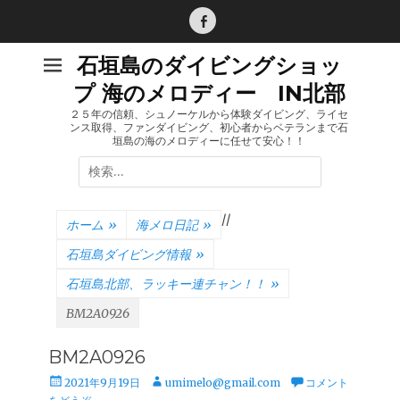
コ
ン
Facebook
テ
石垣島のダイビングショッ
ン
プ 海のメロディー IN北部
ツ
へ
２５年の信頼、シュノーケルから体験ダイビング、ライセ
ンス取得、ファンダイビング、初心者からベテランまで石
ス
垣島の海のメロディーに任せて安心！！
キ
検
ッ
索:
プ
/
/
ホーム
»
海メロ日記
»
石垣島ダイビング情報
»
石垣島北部、ラッキー連チャン！！
»
BM2A0926
BM2A0926
投
投
2021年9月19日
umimelo@gmail.com
コメント
稿
稿